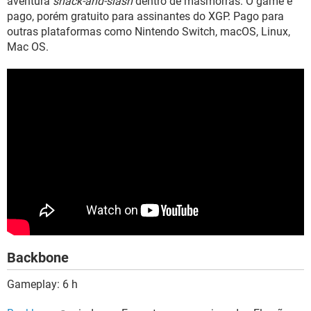
aventura
shack-and-slash
dentro de masmorras. O game é
pago, porém gratuito para assinantes do XGP. Pago para
outras plataformas como Nintendo Switch, macOS, Linux,
Mac OS.
Backbone
Gameplay: 6 h