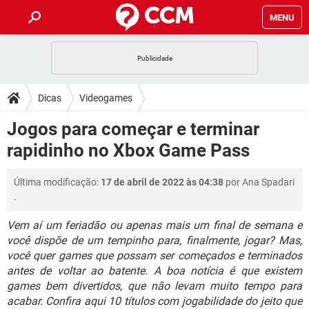
MENU
INÍCIO
JOGOS
WHATSAPP
DICAS
Dicas
Videogames
CELULAR
FACEBOOK
JOGOS
WHATSAPP
DOWNLOADS
Jogos para começar e terminar
OUTLOOK
EXCEL
CELULAR
FACEBOOK
rapidinho no Xbox Game Pass
INSTAGRAM
JOGOS
GMAIL
WHATSAPP
FÓRUM
OUTLOOK
EXCEL
GUIA DE COMPRAS
CELULAR
FACEBOOK
Última modificação:
17 de abril de 2022 às 04:38
por
Ana Spadari
INSTAGRAM
JOGOS
GMAIL
WHATSAPP
GLOSSÁRIO
OUTLOOK
.
EXCEL
GUIA DE COMPRAS
CELULAR
FACEBOOK
INSTAGRAM
JOGOS
GMAIL
WHATSAPP
Vem aí um feriadão ou apenas mais um final de semana e
OUTLOOK
EXCEL
você dispõe de um tempinho para, finalmente, jogar? Mas,
GUIA DE COMPRAS
CELULAR
FACEBOOK
você quer games que possam ser começados e terminados
INSTAGRAM
GMAIL
OUTLOOK
EXCEL
antes de voltar ao batente. A boa notícia é que existem
GUIA DE COMPRAS
games bem divertidos, que não levam muito tempo para
INSTAGRAM
GMAIL
acabar. Confira aqui 10 títulos com jogabilidade do jeito que