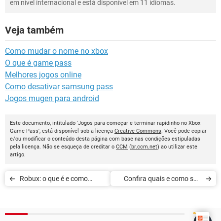
em nível internacional e está disponível em 11 idiomas.
Veja também
Como mudar o nome no xbox
O que é game pass
Melhores jogos online
Como desativar samsung pass
Jogos mugen para android
Este documento, intitulado 'Jogos para começar e terminar rapidinho no Xbox
Game Pass', está disponível sob a licença
Creative Commons
. Você pode copiar
e/ou modificar o conteúdo desta página com base nas condições estipuladas
pela licença. Não se esqueça de creditar o
CCM
(
br.ccm.net
) ao utilizar este
artigo.
Robux: o que é e como
Confira quais e como são
comprá-lo no Roblox
as casas no Hogwarts
Legacy