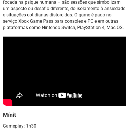
focada na psique humana – são sessões que simbolizam
um aspecto ou desafio diferente, do isolamento à ansiedade
e situações cotidianas distorcidas. O game é pago no
serviço Xbox Game Pass para consoles e PC e em outras
plataformas como Nintendo Switch, PlayStation 4, Mac OS.
Mínit
Gameplay: 1h30