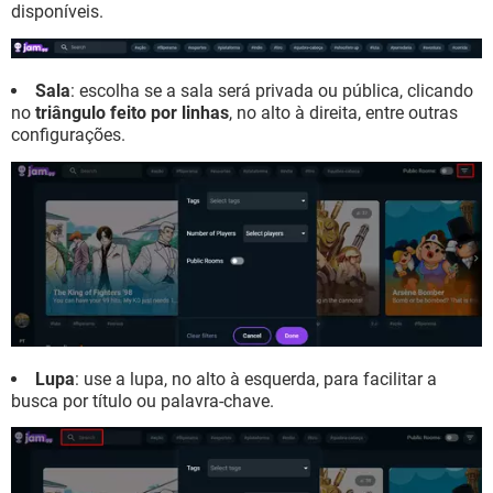
disponíveis.
Sala
: escolha se a sala será privada ou pública, clicando
no
triângulo feito por linhas
, no alto à direita, entre outras
configurações.
Lupa
: use a lupa, no alto à esquerda, para facilitar a
busca por título ou palavra-chave.