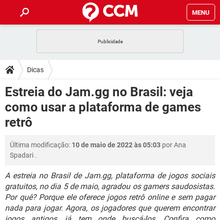
MENU
INÍCIO
JOGOS
WHATSAPP
DICAS
Dicas
CELULAR
FACEBOOK
JOGOS
WHATSAPP
DOWNLOADS
Estreia do Jam.gg no Brasil: veja
OUTLOOK
EXCEL
CELULAR
FACEBOOK
como usar a plataforma de games
INSTAGRAM
JOGOS
GMAIL
WHATSAPP
FÓRUM
OUTLOOK
EXCEL
retrô
GUIA DE COMPRAS
CELULAR
FACEBOOK
INSTAGRAM
JOGOS
GMAIL
WHATSAPP
GLOSSÁRIO
OUTLOOK
EXCEL
Última modificação:
10 de maio de 2022 às 05:03
por
Ana
GUIA DE COMPRAS
CELULAR
FACEBOOK
Spadari
.
INSTAGRAM
JOGOS
GMAIL
WHATSAPP
OUTLOOK
EXCEL
GUIA DE COMPRAS
CELULAR
FACEBOOK
A estreia no Brasil de Jam.gg, plataforma de jogos sociais
INSTAGRAM
GMAIL
gratuitos, no dia 5 de maio, agradou os gamers saudosistas.
OUTLOOK
EXCEL
Por quê? Porque ele oferece jogos retrô online e sem pagar
GUIA DE COMPRAS
INSTAGRAM
GMAIL
nada para jogar. Agora, os jogadores que querem encontrar
jogos antigos, já tem onde buscá-los. Confira como