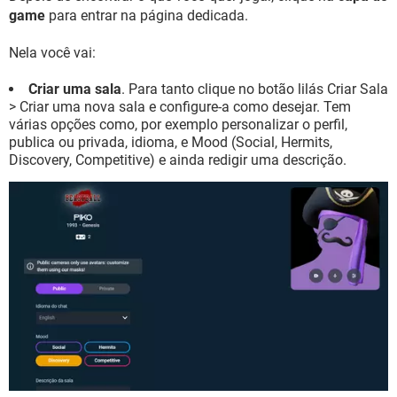
game
para entrar na página dedicada.
Nela você vai:
Criar uma sala
. Para tanto clique no botão lilás Criar Sala
> Criar uma nova sala e configure-a como desejar. Tem
várias opções como, por exemplo personalizar o perfil,
publica ou privada, idioma, e Mood (Social, Hermits,
Discovery, Competitive) e ainda redigir uma descrição.