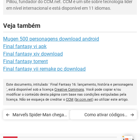
Pillou, fundador do CCM.net. CCM é um site sobre tecnologia líder
em nível internacional e está disponível em 11 idiomas.
Veja também
Mugen 500 personagens download android
Final fantasy vi apk
Final fantasy xiv download
Final fantasy torrent
Final fantasy vii remake pc download
Este documento, intitulado ' Final Fantasy 16: lançamento, história e personagens
', está disponível sob a licença
Creative Commons
. Você pode copiar e/ou
modificar o conteúdo desta página com base nas condições estipuladas pela
licença. Não se esqueça de creditar o
CCM
(
br.ccm.net
) ao utilizar este artigo.
Marvel's Spider-Man chega
Como ativar códigos e
ao PC remasterizado;
macetes no Left 4 Dead 2
confira os detalhes