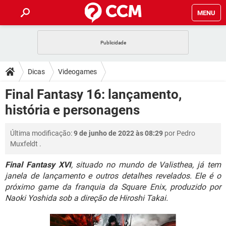
MENU
INÍCIO
JOGOS
WHATSAPP
DICAS
Dicas
Videogames
CELULAR
FACEBOOK
JOGOS
WHATSAPP
DOWNLOADS
Final Fantasy 16: lançamento,
OUTLOOK
EXCEL
CELULAR
FACEBOOK
história e personagens
INSTAGRAM
JOGOS
GMAIL
WHATSAPP
FÓRUM
OUTLOOK
EXCEL
GUIA DE COMPRAS
CELULAR
FACEBOOK
Última modificação:
9 de junho de 2022 às 08:29
por
Pedro
INSTAGRAM
JOGOS
GMAIL
WHATSAPP
GLOSSÁRIO
OUTLOOK
Muxfeldt
.
EXCEL
GUIA DE COMPRAS
CELULAR
FACEBOOK
INSTAGRAM
JOGOS
GMAIL
WHATSAPP
Final Fantasy XVI
, situado no mundo de Valisthea, já tem
OUTLOOK
EXCEL
janela de lançamento e outros detalhes revelados. Ele é o
GUIA DE COMPRAS
CELULAR
FACEBOOK
próximo game da franquia da Square Enix, produzido por
INSTAGRAM
GMAIL
OUTLOOK
EXCEL
Naoki Yoshida sob a direção de Hiroshi Takai.
GUIA DE COMPRAS
INSTAGRAM
GMAIL