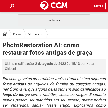
MENU
INÍCIO
JOGOS
WHATSAPP
DICAS
Dicas
Multimídia
CELULAR
FACEBOOK
JOGOS
WHATSAPP
DOWNLOADS
PhotoRestoration AI: como
OUTLOOK
EXCEL
CELULAR
FACEBOOK
restaurar fotos antigas de graça
INSTAGRAM
JOGOS
GMAIL
WHATSAPP
FÓRUM
OUTLOOK
EXCEL
GUIA DE COMPRAS
CELULAR
FACEBOOK
Última modificação:
2 de agosto de 2022 às 15:13
por
Natali
INSTAGRAM
JOGOS
GMAIL
WHATSAPP
GLOSSÁRIO
OUTLOOK
Chiconi
.
EXCEL
GUIA DE COMPRAS
CELULAR
FACEBOOK
INSTAGRAM
JOGOS
GMAIL
WHATSAPP
Em suas gavetas ou armários você certamente tem algumas
OUTLOOK
EXCEL
fotos antigas
de arquivos de família ou coleções antigas,
GUIA DE COMPRAS
CELULAR
FACEBOOK
né? É provável que alguns deles tenham sido
danificados ao
INSTAGRAM
GMAIL
OUTLOOK
EXCEL
longo do tempo
com arranhões, vincos ou rasgos. Enquanto
GUIA DE COMPRAS
alguns podem ser mantidos em seu estado, outros podem
INSTAGRAM
GMAIL
ser reparados, sabia? Neste artigo, explicamos
como