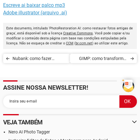
Escreve ai baixar palco mp3
Adobe illustrator (arquivo .ai)
Este documento, intitulado 'PhotoRestoration AI: como restaurar fotos antigas de
graça', está disponível sob a licença
Creative Commons
. Você pode copiar e/ou
modificar o conteúdo desta página com base nas condições estipuladas pela
licença. Não se esqueça de creditar o
CCM
(
br.ccm.net
) ao utilizar este artigo.
Nubank: como fazer
GIMP: como transformar
pagamentos com o
uma foto em desenho
Samsung Pay
ASSINE NOSSA NEWSLETTER!
VEJA TAMBÉM
Nero AI Photo Tagger