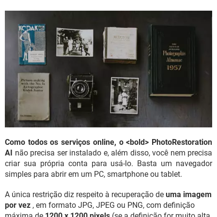
Como todos os serviços online, o <bold> PhotoRestoration
AI
não precisa ser instalado e, além disso, você nem precisa
criar sua própria conta para usá-lo. Basta um navegador
simples para abrir em um PC, smartphone ou tablet.
A única restrição diz respeito à recuperação de
uma imagem
por vez
, em formato JPG, JPEG ou PNG, com definição
máxima de
1200 x 1200 pixels
(se a definição for muito alta,