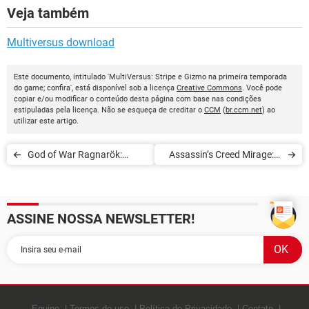
Veja também
Multiversus download
Este documento, intitulado 'MultiVersus: Stripe e Gizmo na primeira temporada
do game; confira', está disponível sob a licença
Creative Commons
. Você pode
copiar e/ou modificar o conteúdo desta página com base nas condições
estipuladas pela licença. Não se esqueça de creditar o
CCM
(
br.ccm.net
) ao
utilizar este artigo.
God of War Ragnarök:
Assassin’s Creed Mirage: o
como será o design dos
que já conhecemos do
combates
game em desenvolvimento
ASSINE NOSSA NEWSLETTER!
Equipe
Termos de uso
Política de Privacidade
Contato