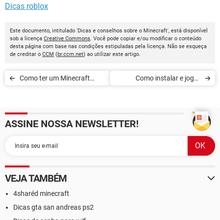
Dicas roblox
Este documento, intitulado 'Dicas e conselhos sobre o Minecraft', está disponível
sob a licença
Creative Commons
. Você pode copiar e/ou modificar o conteúdo
desta página com base nas condições estipuladas pela licença. Não se esqueça
de creditar o
CCM
(
br.ccm.net
) ao utilizar este artigo.
Como ter um Minecraft
Como instalar e jogar
portátil (Minecraft no pen
Minecraft o Mageia
drive)
ASSINE NOSSA NEWSLETTER!
VEJA TAMBÉM
4sharéd minecraft
Dicas gta san andreas ps2