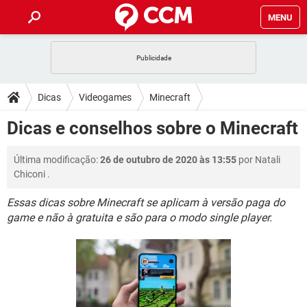
MENU
INÍCIO
JOGOS
WHATSAPP
DICAS
Dicas
Videogames
Minecraft
CELULAR
FACEBOOK
JOGOS
WHATSAPP
DOWNLOADS
Dicas e conselhos sobre o Minecraft
OUTLOOK
EXCEL
CELULAR
FACEBOOK
INSTAGRAM
JOGOS
GMAIL
WHATSAPP
FÓRUM
Última modificação:
26 de outubro de 2020 às 13:55
por
Natali
OUTLOOK
EXCEL
GUIA DE COMPRAS
CELULAR
FACEBOOK
Chiconi
.
INSTAGRAM
JOGOS
GMAIL
WHATSAPP
GLOSSÁRIO
OUTLOOK
EXCEL
Essas dicas sobre Minecraft se aplicam à versão paga do
GUIA DE COMPRAS
CELULAR
FACEBOOK
game e não à gratuita e são para o modo single player.
INSTAGRAM
JOGOS
GMAIL
WHATSAPP
OUTLOOK
EXCEL
GUIA DE COMPRAS
CELULAR
FACEBOOK
INSTAGRAM
GMAIL
OUTLOOK
EXCEL
GUIA DE COMPRAS
INSTAGRAM
GMAIL