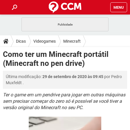
MENU
INÍCIO
JOGOS
WHATSAPP
DICAS
Dicas
Videogames
Minecraft
CELULAR
FACEBOOK
JOGOS
WHATSAPP
DOWNLOADS
Como ter um Minecraft portátil
OUTLOOK
EXCEL
CELULAR
FACEBOOK
(Minecraft no pen drive)
INSTAGRAM
JOGOS
GMAIL
WHATSAPP
FÓRUM
OUTLOOK
EXCEL
GUIA DE COMPRAS
CELULAR
FACEBOOK
Última modificação:
29 de setembro de 2020 às 09:45
por
Pedro
INSTAGRAM
JOGOS
GMAIL
WHATSAPP
GLOSSÁRIO
OUTLOOK
Muxfeldt
.
EXCEL
GUIA DE COMPRAS
CELULAR
FACEBOOK
INSTAGRAM
JOGOS
GMAIL
WHATSAPP
Ter o game em um pendrive para jogar em outras máquinas
OUTLOOK
EXCEL
sem precisar começar do zero só é possível se você tiver a
GUIA DE COMPRAS
CELULAR
FACEBOOK
versão original do Minecraft no seu PC.
INSTAGRAM
GMAIL
OUTLOOK
EXCEL
GUIA DE COMPRAS
INSTAGRAM
GMAIL