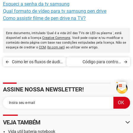
Esqueci a senha da tv samsung
Qual formato de vídeo para tv samsung pen drive
Como assistir filme de pen drive na TV?
Este documento, intitulado 'Qual é a vida útil das TVs de LED ou plasma ', está
disponível sob a licença
Creative Commons
. Você pode copiar e/ou modificar o
conteúdo desta página com base nas condições estipuladas pela licença. Não se
esqueça de creditar o
CCM
(
br.ccm.net
) ao utilizar este artigo.
Como ler os fluxos de áudio
Código para controle
e/ou vídeo em streaming
remoto universal
ASSINE NOSSA NEWSLETTER!
VEJA TAMBÉM
Vida util bateria notebook