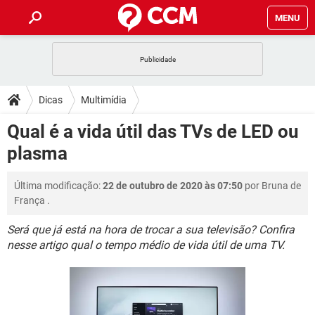
MENU
INÍCIO
JOGOS
WHATSAPP
DICAS
Dicas
Multimídia
CELULAR
FACEBOOK
JOGOS
WHATSAPP
DOWNLOADS
Qual é a vida útil das TVs de LED ou
OUTLOOK
EXCEL
CELULAR
FACEBOOK
plasma
INSTAGRAM
JOGOS
GMAIL
WHATSAPP
FÓRUM
OUTLOOK
EXCEL
GUIA DE COMPRAS
CELULAR
FACEBOOK
Última modificação:
22 de outubro de 2020 às 07:50
por
Bruna de
INSTAGRAM
JOGOS
GMAIL
WHATSAPP
GLOSSÁRIO
OUTLOOK
França
.
EXCEL
GUIA DE COMPRAS
CELULAR
FACEBOOK
INSTAGRAM
JOGOS
GMAIL
WHATSAPP
Será que já está na hora de trocar a sua televisão? Confira
OUTLOOK
EXCEL
nesse artigo qual o tempo médio de vida útil de uma TV.
GUIA DE COMPRAS
CELULAR
FACEBOOK
INSTAGRAM
GMAIL
OUTLOOK
EXCEL
GUIA DE COMPRAS
INSTAGRAM
GMAIL