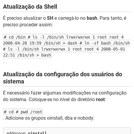
Atualização da Shell
É preciso atualizar o
SH
e carregá-lo no
bash
. Para tanto, é
preciso proceder assim:
# cd /bin # ls -l /bin/sh lrwxrwxrwx 1 root root 4
2008-04-28 19:59 /bin/sh > dash # ln -sf bash /bin/sh
# ls -l /bin/sh lrwxrwxrwx 1 root root 4 2008-05-01
22:51 /bin/sh > bash
.
Atualização da configuração dos usuários do
sistema
É necessário fazer algumas modificações na configuração
do sistema. Coloque-se no nível do diretório
root
:
# cd # pwd /root
. Adicione os grupos oinstall, dba e nobody:
addgroup
oinstall