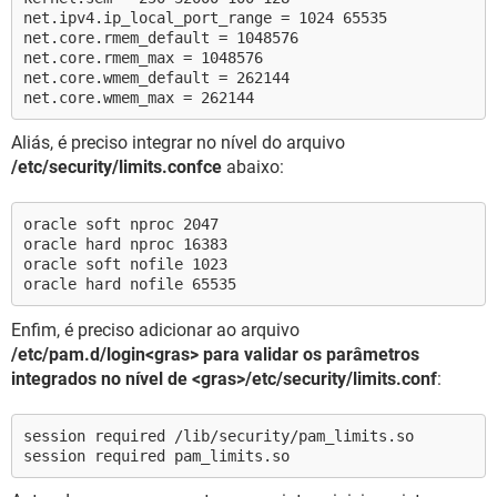
net.ipv4.ip_local_port_range = 1024 65535
net.core.rmem_default = 1048576
net.core.rmem_max = 1048576
net.core.wmem_default = 262144
net.core.wmem_max = 262144
Aliás, é preciso integrar no nível do arquivo
/etc/security/limits.confce
abaixo:
oracle soft nproc 2047
oracle hard nproc 16383
oracle soft nofile 1023
oracle hard nofile 65535
Enfim, é preciso adicionar ao arquivo
/etc/pam.d/login<gras> para validar os parâmetros
integrados no nível de <gras>/etc/security/limits.conf
:
session required /lib/security/pam_limits.so
session required pam_limits.so