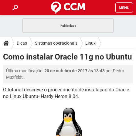
MENU
INÍCIO
JOGOS
WHATSAPP
DICAS
Dicas
Sistemas operacionais
Linux
CELULAR
FACEBOOK
JOGOS
WHATSAPP
DOWNLOADS
Como instalar Oracle 11g no Ubuntu
Distribuições
Ubuntu
OUTLOOK
EXCEL
CELULAR
FACEBOOK
INSTAGRAM
JOGOS
GMAIL
WHATSAPP
FÓRUM
Última modificação:
20 de outubro de 2017 às 13:43
por
Pedro
OUTLOOK
EXCEL
GUIA DE COMPRAS
CELULAR
FACEBOOK
Muxfeldt
.
INSTAGRAM
JOGOS
GMAIL
WHATSAPP
GLOSSÁRIO
OUTLOOK
EXCEL
O tutorial descreve o procedimento de instalação do Oracle
GUIA DE COMPRAS
CELULAR
FACEBOOK
no Linux Ubuntu- Hardy Heron 8.04.
INSTAGRAM
JOGOS
GMAIL
WHATSAPP
OUTLOOK
EXCEL
GUIA DE COMPRAS
CELULAR
FACEBOOK
INSTAGRAM
GMAIL
OUTLOOK
EXCEL
GUIA DE COMPRAS
INSTAGRAM
GMAIL