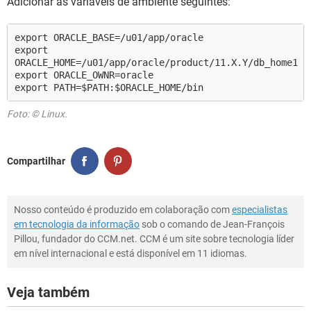
Adicionar as variáveis de ambiente seguintes:
export ORACLE_BASE=/u01/app/oracle
export
ORACLE_HOME=/u01/app/oracle/product/11.X.Y/db_home1
export ORACLE_OWNR=oracle
export PATH=$PATH:$ORACLE_HOME/bin
Foto: © Linux.
Compartilhar
Nosso conteúdo é produzido em colaboração com
especialistas
em tecnologia da informação
sob o comando de Jean-François
Pillou, fundador do CCM.net. CCM é um site sobre tecnologia líder
em nível internacional e está disponível em 11 idiomas.
Veja também