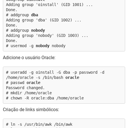
Adding group 'oinstall' (GID 1001) ...
Done.
# addgroup
dba
Adding group 'dba' (GID 1002) ...
Done.
# addgroup
nobody
Adding group 'nobody' (GID 1003) ...
Done.
# usermod -g
nobody
nobody
Adicione o usuário Oracle:
# useradd -g oinstall -G dba -p password -d
/home/oracle -s /bin/bash
oracle
# passwd
oracle
Password changed.
# mkdir /home/oracle
# chown -R oracle:dba /home/oracle
Criação de links simbólicos:
# ln -s /usr/bin/awk /bin/awk