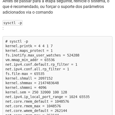
Antes de passar para a etapa seguinte, reinicie o sistema, o
que é recomendado, ou forçar o suporte dos parâmetros
adicionados via o comando
sysctl -p
:
# sysctl -p
kernel.printk = 4 4 1 7
kernel.maps_protect = 1
fs.inotify.max_user_watches = 524288
vm.mmap_min_addr = 65536
net.ipv4.conf.default.rp_filter = 1
net.ipv4.conf.all.rp_filter = 1
fs.file-max = 65535
kernel.shmall = 2097152
kernel.shmmax = 2147483648
kernel.shmmni = 4096
kernel.sem = 250 32000 100 128
net.ipv4.ip_local_port_range = 1024 65535
net.core.rmem_default = 1048576
net.core.rmem_max = 1048576
net.core.wmem_default = 262144