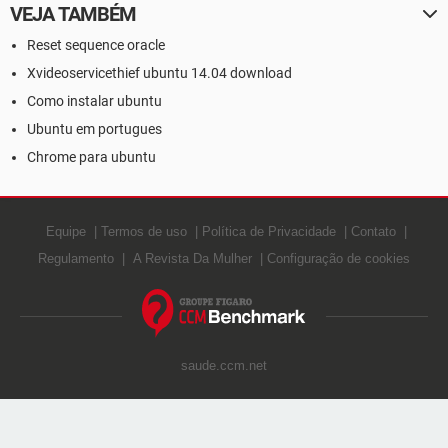
VEJA TAMBÉM
Reset sequence oracle
Xvideoservicethief ubuntu 14.04 download
Como instalar ubuntu
Ubuntu em portugues
Chrome para ubuntu
Equipe
Termos de uso
Política de Privacidade
Contato
Regulamento
A Revista Da Mulher
Configuração de cookies
saude.ccm.net