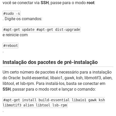
você se conectar via
SSH
, passe para o modo
root
:
#sudo -s
. Digite os comandos:
#apt-get update #apt-get dist-upgrade
e reinicie com
#reboot
.
Instalação dos pacotes de pré-instalação
Um certo número de pacotes é necessário para a instalação
do Oracle: build-essential, libaio1, gawk, ksh, libmotif3, alien,
libtool, et lsb-rpm. Para instalá-los, basta se conectar em
SSH
, passar para o modo root e lançar o comando:
#apt-get install build-essential libaio1 gawk ksh
libmotif3 alien libtool lsb-rpm
.