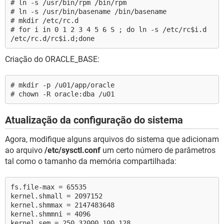
# ln -s /usr/bin/rpm /bin/rpm
# ln -s /usr/bin/basename /bin/basename
# mkdir /etc/rc.d
# for i in 0 1 2 3 4 5 6 S ; do ln -s /etc/rc$i.d
/etc/rc.d/rc$i.d;done
Criação do ORACLE_BASE:
# mkdir -p /u01/app/oracle
# chown -R oracle:dba /u01
Atualização da configuração do sistema
Agora, modifique alguns arquivos do sistema que adicionam
ao arquivo
/etc/sysctl.conf
um certo número de parâmetros
tal como o tamanho da memória compartilhada:
fs.file-max = 65535
kernel.shmall = 2097152
kernel.shmmax = 2147483648
kernel.shmmni = 4096
kernel.sem = 250 32000 100 128