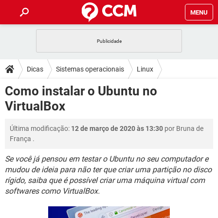
MENU
INÍCIO
JOGOS
WHATSAPP
DICAS
Dicas
Sistemas operacionais
Linux
CELULAR
FACEBOOK
JOGOS
WHATSAPP
DOWNLOADS
Como instalar o Ubuntu no
Distribuições
Ubuntu
OUTLOOK
EXCEL
CELULAR
FACEBOOK
VirtualBox
INSTAGRAM
JOGOS
GMAIL
WHATSAPP
FÓRUM
OUTLOOK
EXCEL
GUIA DE COMPRAS
CELULAR
FACEBOOK
Última modificação:
12 de março de 2020 às 13:30
por
Bruna de
INSTAGRAM
JOGOS
GMAIL
WHATSAPP
GLOSSÁRIO
OUTLOOK
França
.
EXCEL
GUIA DE COMPRAS
CELULAR
FACEBOOK
INSTAGRAM
JOGOS
GMAIL
WHATSAPP
Se você já pensou em testar o Ubuntu no seu computador e
OUTLOOK
EXCEL
mudou de ideia para não ter que criar uma partição no disco
GUIA DE COMPRAS
CELULAR
FACEBOOK
rígido, saiba que é possível criar uma máquina virtual com
INSTAGRAM
GMAIL
OUTLOOK
EXCEL
softwares como VirtualBox.
GUIA DE COMPRAS
INSTAGRAM
GMAIL