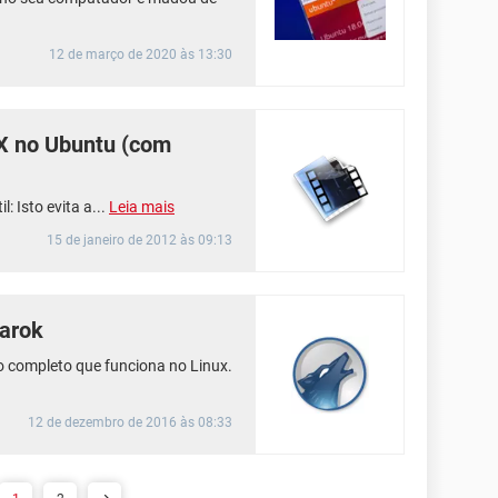
12 de março de 2020 às 13:30
X no Ubuntu (com
: Isto evita a...
Leia mais
15 de janeiro de 2012 às 09:13
arok
o completo que funciona no Linux.
12 de dezembro de 2016 às 08:33