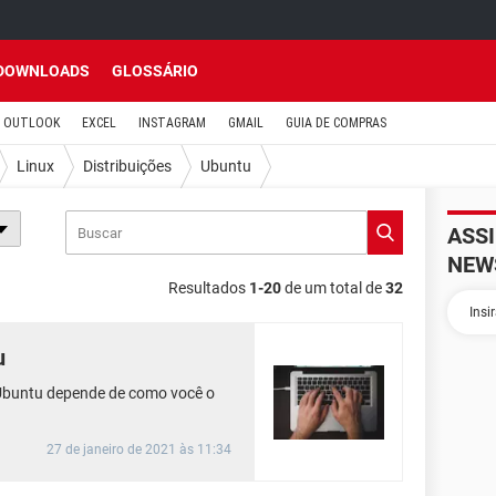
DOWNLOADS
GLOSSÁRIO
OUTLOOK
EXCEL
INSTAGRAM
GMAIL
GUIA DE COMPRAS
Linux
Distribuições
Ubuntu
ASS
NEW
Resultados
1-20
de um total de
32
u
Ubuntu depende de como você o
27 de janeiro de 2021 às 11:34