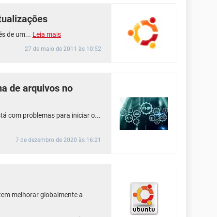
atualizações
és de um...
Leia mais
27 de maio de 2011 às 10:52
ma de arquivos no
tá com problemas para iniciar o...
7 de dezembro de 2020 às 16:21
item melhorar globalmente a