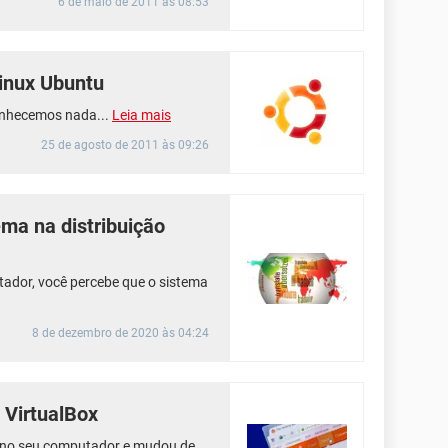
6 de maio de 2011 às 08:53
Linux Ubuntu
conhecemos nada...
Leia mais
25 de agosto de 2011 às 09:26
ema na distribuição
tador, você percebe que o sistema
8 de dezembro de 2020 às 04:24
 VirtualBox
u no seu computador e mudou de