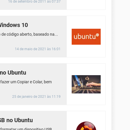
16 de setembro de 2011 às 07:37
Windows 10
 de código aberto, baseado na...
14 de maio de 2021 às 16:01
 no Ubuntu
 fazer um Copiar e Colar, bem
25 de janeiro de 2021 às 11:19
SB no Ubuntu
formatar um dispositivo USB.