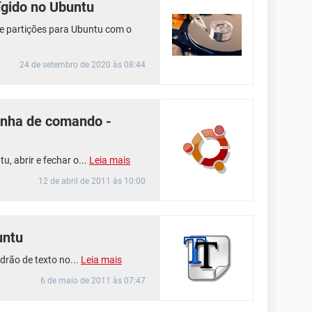
ígido no Ubuntu
e partições para Ubuntu com o
24 de setembro de 2020 às 08:44
 linha de comando -
, abrir e fechar o...
Leia mais
12 de abril de 2011 às 10:00
untu
drão de texto no...
Leia mais
6 de maio de 2011 às 07:47