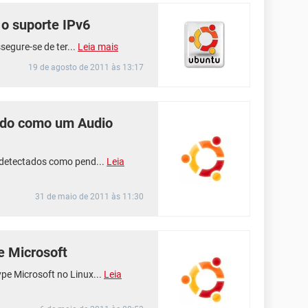
 o suporte IPv6
segure-se de ter...
Leia mais
19 de agosto de 2011 às 13:17
ido como um Audio
 detectados como pend...
Leia
31 de maio de 2011 às 11:30
e Microsoft
ype Microsoft no Linux...
Leia