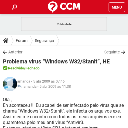
MENU
INÍCIO
JOGOS
WHATSAPP
DICAS
Fórum
Segurança
CELULAR
FACEBOOK
JOGOS
WHATSAPP
DOWNLOADS
Anterior
Seguinte
OUTLOOK
EXCEL
CELULAR
FACEBOOK
Problema virus “Windows W32/Stanit”, HE
INSTAGRAM
JOGOS
GMAIL
WHATSAPP
FÓRUM
OUTLOOK
EXCEL
Resolvido
/Fechado
GUIA DE COMPRAS
CELULAR
FACEBOOK
INSTAGRAM
JOGOS
GMAIL
WHATSAPP
GLOSSÁRIO
OUTLOOK
amanda
- 5 abr 2009 às 07:46
EXCEL
GUIA DE COMPRAS
CELULAR
FACEBOOK
amanda -
5 abr 2009 às 11:38
INSTAGRAM
JOGOS
GMAIL
WHATSAPP
OUTLOOK
EXCEL
Olá ,
GUIA DE COMPRAS
CELULAR
FACEBOOK
Eh aconteceu !!! Eu acabei de ser infectado pelo vírus que se
INSTAGRAM
GMAIL
chama “Windows W32/Stanit”, ele infecta os arquivos exe.
OUTLOOK
EXCEL
GUIA DE COMPRAS
Assim eu me encontro com todos os meus arquivos exe em
INSTAGRAM
GMAIL
quarentena pelo meu anti vírus “Antivir3.