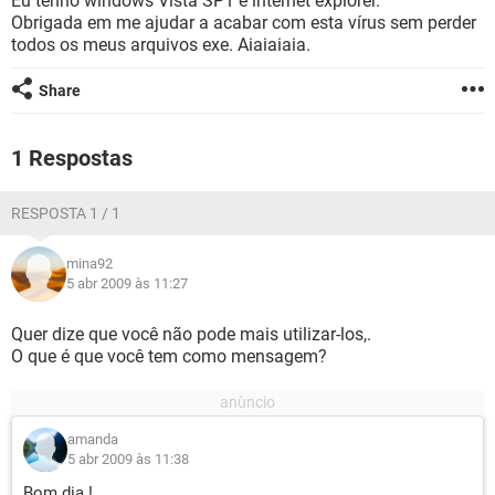
Eu tenho windows Vista SP1 e internet explorer.
GUIA DE COMPRAS
Obrigada em me ajudar a acabar com esta vírus sem perder
todos os meus arquivos exe. Aiaiaiaia.
Share
1 Respostas
RESPOSTA 1 / 1
mina92
5 abr 2009 às 11:27
Quer dize que você não pode mais utilizar-los,.
O que é que você tem como mensagem?
amanda
5 abr 2009 às 11:38
Bom dia !