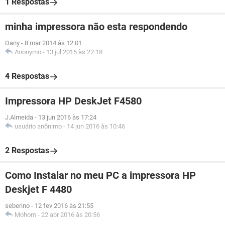
1 Respostas
minha impressora não esta respondendo
Dany
-
8 mar 2014 às 12:01
Anonymo
-
13 jul 2015 às 22:18
4 Respostas
Impressora HP DeskJet F4580
J.Almeida
-
13 jun 2016 às 17:24
usuário anônimo
-
14 jun 2016 às 10:46
2 Respostas
Como Instalar no meu PC a impressora HP
Deskjet F 4480
seberino
-
12 fev 2016 às 21:55
Mohom
-
22 abr 2016 às 20:56