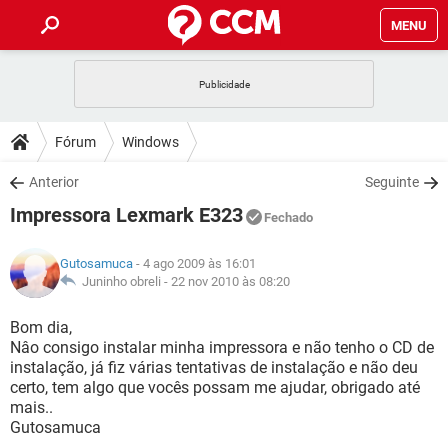
MENU
INÍCIO
JOGOS
WHATSAPP
DICAS
Fórum
Windows
CELULAR
FACEBOOK
JOGOS
WHATSAPP
DOWNLOADS
Anterior
Seguinte
OUTLOOK
EXCEL
CELULAR
FACEBOOK
Impressora Lexmark E323
INSTAGRAM
JOGOS
GMAIL
WHATSAPP
Fechado
FÓRUM
OUTLOOK
EXCEL
GUIA DE COMPRAS
CELULAR
FACEBOOK
Gutosamuca
- 4 ago 2009 às 16:01
INSTAGRAM
JOGOS
GMAIL
WHATSAPP
GLOSSÁRIO
Juninho obreli -
22 nov 2010 às 08:20
OUTLOOK
EXCEL
GUIA DE COMPRAS
CELULAR
FACEBOOK
INSTAGRAM
JOGOS
GMAIL
WHATSAPP
Bom dia,
OUTLOOK
EXCEL
Nâo consigo instalar minha impressora e não tenho o CD de
GUIA DE COMPRAS
CELULAR
FACEBOOK
instalação, já fiz várias tentativas de instalação e não deu
INSTAGRAM
GMAIL
certo, tem algo que vocês possam me ajudar, obrigado até
OUTLOOK
EXCEL
GUIA DE COMPRAS
mais..
INSTAGRAM
GMAIL
Gutosamuca