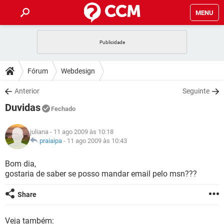
MENU
INÍCIO
JOGOS
WHATSAPP
DICAS
Fórum
Webdesign
CELULAR
FACEBOOK
JOGOS
WHATSAPP
DOWNLOADS
Anterior
Seguinte
OUTLOOK
EXCEL
CELULAR
FACEBOOK
Duvidas
INSTAGRAM
JOGOS
GMAIL
WHATSAPP
Fechado
FÓRUM
OUTLOOK
EXCEL
GUIA DE COMPRAS
CELULAR
FACEBOOK
juliana
- 11 ago 2009 às 10:18
INSTAGRAM
JOGOS
GMAIL
WHATSAPP
GLOSSÁRIO
praiaipa
-
11 ago 2009 às 10:43
OUTLOOK
EXCEL
GUIA DE COMPRAS
CELULAR
FACEBOOK
INSTAGRAM
JOGOS
GMAIL
WHATSAPP
Bom dia,
OUTLOOK
EXCEL
gostaria de saber se posso mandar email pelo msn???
GUIA DE COMPRAS
CELULAR
FACEBOOK
INSTAGRAM
GMAIL
OUTLOOK
EXCEL
Share
GUIA DE COMPRAS
INSTAGRAM
GMAIL
Veja também: