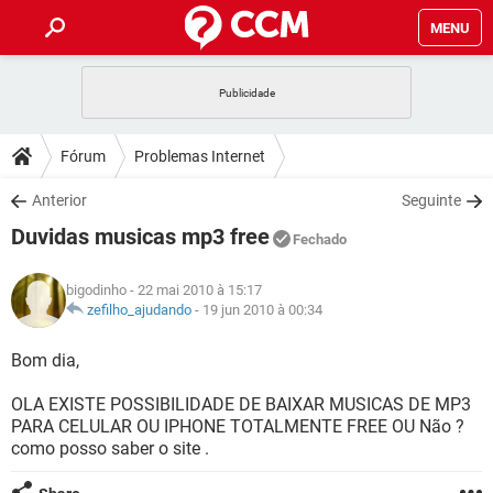
MENU
INÍCIO
JOGOS
WHATSAPP
DICAS
Fórum
Problemas Internet
CELULAR
FACEBOOK
JOGOS
WHATSAPP
DOWNLOADS
Anterior
Seguinte
OUTLOOK
EXCEL
CELULAR
FACEBOOK
Duvidas musicas mp3 free
INSTAGRAM
JOGOS
GMAIL
WHATSAPP
Fechado
FÓRUM
OUTLOOK
EXCEL
GUIA DE COMPRAS
CELULAR
FACEBOOK
bigodinho
- 22 mai 2010 à 15:17
INSTAGRAM
JOGOS
GMAIL
WHATSAPP
GLOSSÁRIO
zefilho_ajudando
-
19 jun 2010 à 00:34
OUTLOOK
EXCEL
GUIA DE COMPRAS
CELULAR
FACEBOOK
INSTAGRAM
JOGOS
GMAIL
WHATSAPP
Bom dia,
OUTLOOK
EXCEL
GUIA DE COMPRAS
CELULAR
FACEBOOK
OLA EXISTE POSSIBILIDADE DE BAIXAR MUSICAS DE MP3
INSTAGRAM
GMAIL
PARA CELULAR OU IPHONE TOTALMENTE FREE OU Não ?
OUTLOOK
EXCEL
GUIA DE COMPRAS
como posso saber o site .
INSTAGRAM
GMAIL