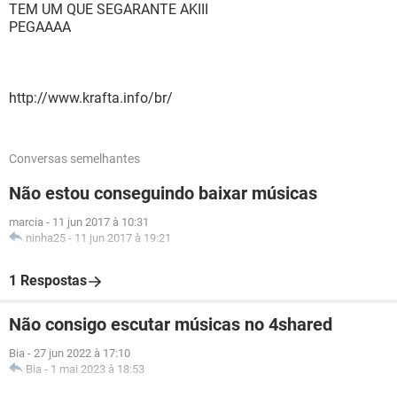
TEM UM QUE SEGARANTE AKIII
PEGAAAA
http://www.krafta.info/br/
Conversas semelhantes
Não estou conseguindo baixar músicas
marcia
-
11 jun 2017 à 10:31
ninha25
-
11 jun 2017 à 19:21
1 Respostas
Não consigo escutar músicas no 4shared
Bia
-
27 jun 2022 à 17:10
Bia
-
1 mai 2023 à 18:53