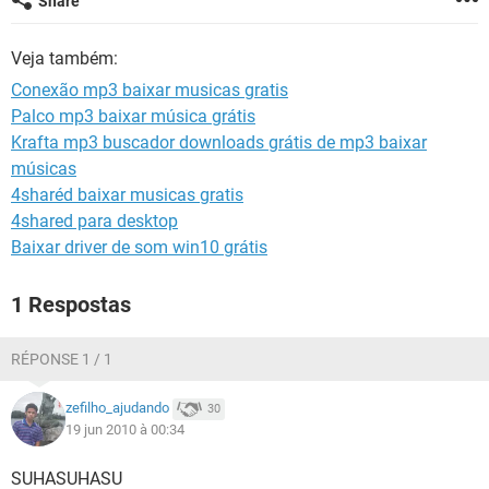
Share
GUIA DE COMPRAS
Veja também:
Conexão mp3 baixar musicas gratis
Palco mp3 baixar música grátis
Krafta mp3 buscador downloads grátis de mp3 baixar
músicas
4sharéd baixar musicas gratis
4shared para desktop
Baixar driver de som win10 grátis
1 Respostas
RÉPONSE 1 / 1
zefilho_ajudando
30
19 jun 2010 à 00:34
SUHASUHASU