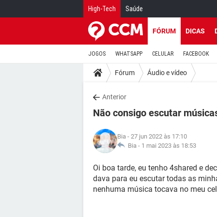
High-Tech
Saúde
FÓRUM
DICAS
JOGOS
WHATSAPP
CELULAR
FACEBOOK
Fórum
Áudio e vídeo
Anterior
Não consigo escutar música
Bia
- 27 jun 2022 às 17:10
Bia -
1 mai 2023 às 18:53
Oi boa tarde, eu tenho 4shared e dec
dava para eu escutar todas as minh
nenhuma música tocava no meu cel