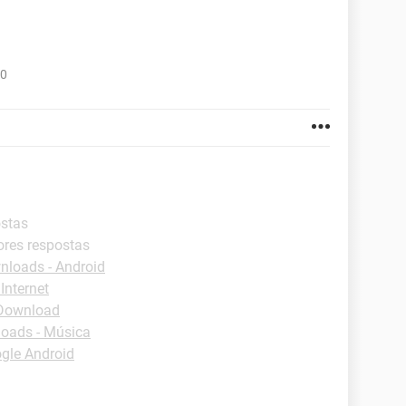
.0
ostas
ores respostas
loads - Android
Internet
 Download
oads - Música
gle Android