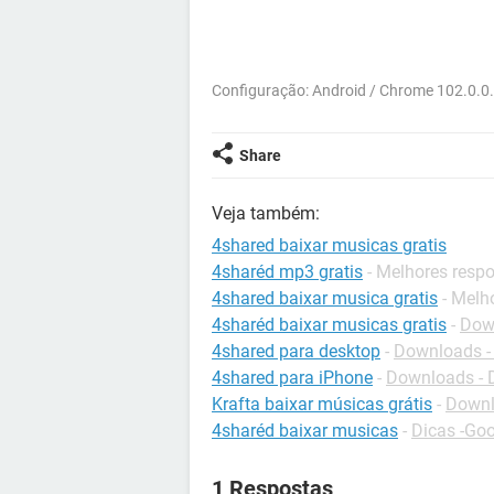
Configuração: Android / Chrome 102.0.0
Share
Veja também:
4shared baixar musicas gratis
4sharéd mp3 gratis
- Melhores resp
4shared baixar musica gratis
- Melh
4sharéd baixar musicas gratis
-
Down
4shared para desktop
-
Downloads - 
4shared para iPhone
-
Downloads -
Krafta baixar músicas grátis
-
Downl
4sharéd baixar musicas
-
Dicas -Goo
1 Respostas