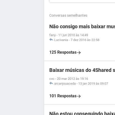
Conversas semelhantes
Não consigo mais baixar mu
fany
-
11 jun 2010 às 14:49
Lucivania
-
7 dez 2016 às 22:58
125 Respostas
Baixar músicas do 4Shared s
cvc
-
20 mar 2012 às 19:16
arcanjouaceda
-
13 jan 2019 às 09:07
101 Respostas
Não estou conseguindo baix