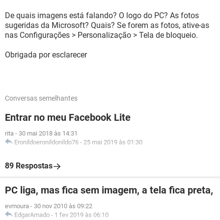
De quais imagens está falando? O logo do PC? As fotos
sugeridas da Microsoft? Quais? Se forem as fotos, ative-as
nas Configurações > Personalização > Tela de bloqueio.
Obrigada por esclarecer
Conversas semelhantes
Entrar no meu Facebook Lite
rita
-
30 mai 2018 às 14:31
Eronildoeronildonildo76
-
25 mai 2019 às 01:30
89 Respostas
PC liga, mas fica sem imagem, a tela fica preta,
evmoura
-
30 nov 2010 às 09:22
EdgarAmado
-
1 fev 2019 às 06:10