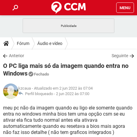
MENU
INÍCIO
JOGOS
WHATSAPP
DICAS
Fórum
Áudio e vídeo
CELULAR
FACEBOOK
JOGOS
WHATSAPP
DOWNLOADS
Anterior
Seguinte
OUTLOOK
EXCEL
CELULAR
FACEBOOK
O PC liga mais só da imagem quando entra no
INSTAGRAM
JOGOS
GMAIL
WHATSAPP
FÓRUM
OUTLOOK
EXCEL
Windows
Fechado
GUIA DE COMPRAS
CELULAR
FACEBOOK
INSTAGRAM
JOGOS
GMAIL
WHATSAPP
GLOSSÁRIO
OUTLOOK
EXCEL
kzcaua
- Atualizado em 2 jun 2022 às 07:04
GUIA DE COMPRAS
CELULAR
FACEBOOK
Perfil bloqueado -
2 jun 2022 às 07:00
INSTAGRAM
JOGOS
GMAIL
WHATSAPP
OUTLOOK
EXCEL
meu pc não da imagem quando eu ligo ele somente quando
GUIA DE COMPRAS
CELULAR
FACEBOOK
INSTAGRAM
GMAIL
entra no windows minha bios tem uma opção csm se eu
OUTLOOK
EXCEL
ativar ela fica tudo normal antes ela ativava
GUIA DE COMPRAS
automaticamente quando eu resetava a bios mais agora
INSTAGRAM
GMAIL
não faz isso detalhe ( não tem graficos integrados )