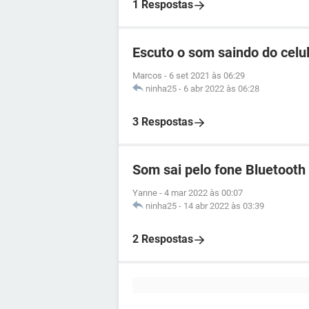
1 Respostas
Escuto o som saindo do cel
Marcos
-
6 set 2021 às 06:29
ninha25
-
6 abr 2022 às 06:28
3 Respostas
Som sai pelo fone Bluetooth 
Yanne
-
4 mar 2022 às 00:07
ninha25
-
14 abr 2022 às 03:39
2 Respostas