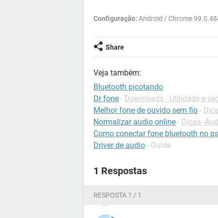
Configuração:
Android / Chrome 99.0.48
Share
Veja também:
Bluetooth picotando
Dr fone
-
Downloads - Utilidade e s
Melhor fone de ouvido sem fio
-
Dic
Normalizar audio online
-
Dicas -Áud
Como conectar fone bluetooth no p
Driver de audio
- Guide
1 Respostas
RESPOSTA 1 / 1