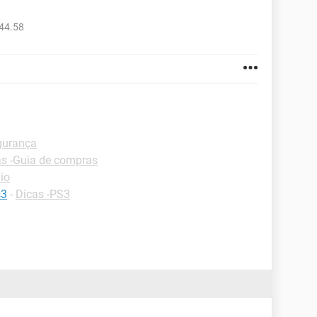
44.58
egurança
as -Guia de compras
io
s3
-
Dicas -PS3