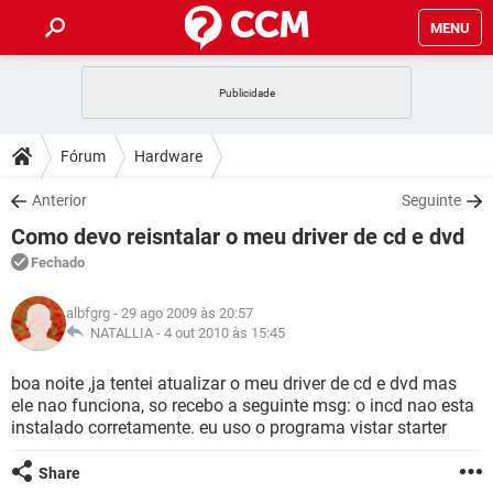
MENU
INÍCIO
JOGOS
WHATSAPP
DICAS
Fórum
Hardware
CELULAR
FACEBOOK
JOGOS
WHATSAPP
DOWNLOADS
Anterior
Seguinte
OUTLOOK
EXCEL
CELULAR
FACEBOOK
Como devo reisntalar o meu driver de cd e dvd
INSTAGRAM
JOGOS
GMAIL
WHATSAPP
FÓRUM
OUTLOOK
EXCEL
Fechado
GUIA DE COMPRAS
CELULAR
FACEBOOK
INSTAGRAM
JOGOS
GMAIL
WHATSAPP
GLOSSÁRIO
OUTLOOK
albfgrg
- 29 ago 2009 às 20:57
EXCEL
GUIA DE COMPRAS
CELULAR
FACEBOOK
NATALLIA -
4 out 2010 às 15:45
INSTAGRAM
JOGOS
GMAIL
WHATSAPP
OUTLOOK
EXCEL
boa noite ,ja tentei atualizar o meu driver de cd e dvd mas
GUIA DE COMPRAS
CELULAR
FACEBOOK
ele nao funciona, so recebo a seguinte msg: o incd nao esta
INSTAGRAM
GMAIL
instalado corretamente. eu uso o programa vistar starter
OUTLOOK
EXCEL
GUIA DE COMPRAS
INSTAGRAM
GMAIL
Share