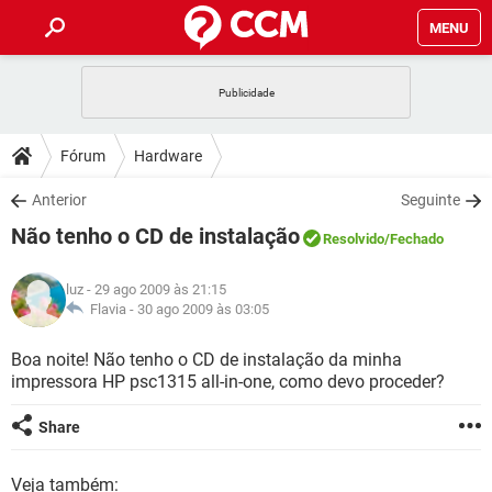
MENU
INÍCIO
JOGOS
WHATSAPP
DICAS
Fórum
Hardware
CELULAR
FACEBOOK
JOGOS
WHATSAPP
DOWNLOADS
Anterior
Seguinte
OUTLOOK
EXCEL
CELULAR
FACEBOOK
Não tenho o CD de instalação
INSTAGRAM
JOGOS
GMAIL
WHATSAPP
Resolvido
/Fechado
FÓRUM
OUTLOOK
EXCEL
GUIA DE COMPRAS
CELULAR
FACEBOOK
luz
- 29 ago 2009 às 21:15
INSTAGRAM
JOGOS
GMAIL
WHATSAPP
GLOSSÁRIO
Flavia -
30 ago 2009 às 03:05
OUTLOOK
EXCEL
GUIA DE COMPRAS
CELULAR
FACEBOOK
INSTAGRAM
JOGOS
GMAIL
WHATSAPP
Boa noite! Não tenho o CD de instalação da minha
OUTLOOK
EXCEL
impressora HP psc1315 all-in-one, como devo proceder?
GUIA DE COMPRAS
CELULAR
FACEBOOK
INSTAGRAM
GMAIL
OUTLOOK
EXCEL
Share
GUIA DE COMPRAS
INSTAGRAM
GMAIL
Veja também: