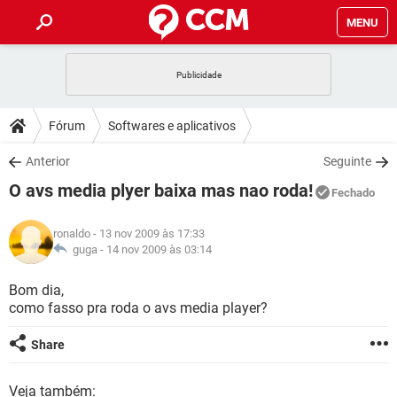
MENU
INÍCIO
JOGOS
WHATSAPP
DICAS
Fórum
Softwares e aplicativos
CELULAR
FACEBOOK
JOGOS
WHATSAPP
DOWNLOADS
Anterior
Seguinte
OUTLOOK
EXCEL
CELULAR
FACEBOOK
O avs media plyer baixa mas nao roda!
INSTAGRAM
JOGOS
GMAIL
WHATSAPP
Fechado
FÓRUM
OUTLOOK
EXCEL
GUIA DE COMPRAS
CELULAR
FACEBOOK
ronaldo
- 13 nov 2009 às 17:33
INSTAGRAM
JOGOS
GMAIL
WHATSAPP
GLOSSÁRIO
guga -
14 nov 2009 às 03:14
OUTLOOK
EXCEL
GUIA DE COMPRAS
CELULAR
FACEBOOK
INSTAGRAM
JOGOS
GMAIL
WHATSAPP
Bom dia,
OUTLOOK
EXCEL
como fasso pra roda o avs media player?
GUIA DE COMPRAS
CELULAR
FACEBOOK
INSTAGRAM
GMAIL
OUTLOOK
EXCEL
Share
GUIA DE COMPRAS
INSTAGRAM
GMAIL
Veja também: