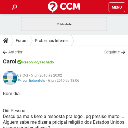
MENU
INÍCIO
JOGOS
WHATSAPP
DICAS
Fórum
Problemas Internet
CELULAR
FACEBOOK
JOGOS
WHATSAPP
DOWNLOADS
Anterior
Seguinte
OUTLOOK
EXCEL
CELULAR
FACEBOOK
Carol
INSTAGRAM
JOGOS
GMAIL
WHATSAPP
Resolvido
/Fechado
FÓRUM
OUTLOOK
EXCEL
GUIA DE COMPRAS
CELULAR
FACEBOOK
CarOol
- 5 jun 2010 às 20:02
INSTAGRAM
JOGOS
GMAIL
WHATSAPP
GLOSSÁRIO
von liebenfels
-
6 jun 2010 às 18:06
OUTLOOK
EXCEL
GUIA DE COMPRAS
CELULAR
FACEBOOK
INSTAGRAM
JOGOS
GMAIL
WHATSAPP
Bom dia,
OUTLOOK
EXCEL
GUIA DE COMPRAS
CELULAR
FACEBOOK
INSTAGRAM
GMAIL
Oiii Pessoal ,
OUTLOOK
EXCEL
GUIA DE COMPRAS
Desculpa mais kero a resposta pra logo , pq presiso muito ...
INSTAGRAM
GMAIL
Alguem sabe me dizer a pricipal religião dos Estados Unidos
e suas caracteristicas ?