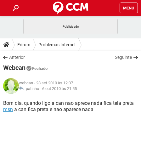
MENU
INÍCIO
JOGOS
WHATSAPP
DICAS
Fórum
Problemas Internet
CELULAR
FACEBOOK
JOGOS
WHATSAPP
DOWNLOADS
Anterior
Seguinte
OUTLOOK
EXCEL
CELULAR
FACEBOOK
Webcan
INSTAGRAM
JOGOS
GMAIL
WHATSAPP
Fechado
FÓRUM
OUTLOOK
EXCEL
GUIA DE COMPRAS
CELULAR
FACEBOOK
webcan
- 28 set 2010 às 12:37
INSTAGRAM
JOGOS
GMAIL
WHATSAPP
GLOSSÁRIO
patinho -
6 out 2010 às 21:55
OUTLOOK
EXCEL
GUIA DE COMPRAS
CELULAR
FACEBOOK
INSTAGRAM
JOGOS
GMAIL
WHATSAPP
Bom dia, quando ligo a can nao aprece nada fica tela preta
OUTLOOK
EXCEL
msn
a can fica preta e nao aparece nada
GUIA DE COMPRAS
CELULAR
FACEBOOK
INSTAGRAM
GMAIL
OUTLOOK
EXCEL
GUIA DE COMPRAS
INSTAGRAM
GMAIL