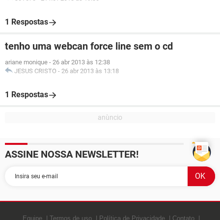
1 Respostas
tenho uma webcan force line sem o cd
ariane monique
-
26 abr 2013 às 12:38
JESUS CRISTO
-
26 abr 2013 às 13:18
1 Respostas
ASSINE NOSSA NEWSLETTER!
Equipe
Termos de uso
Política de Privacidade
Contato