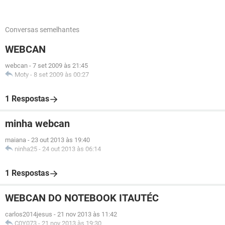
Conversas semelhantes
WEBCAN
webcan
-
7 set 2009 às 21:45
Moty
-
8 set 2009 às 00:27
1 Respostas
minha webcan
maiana
-
23 out 2013 às 19:40
ninha25
-
24 out 2013 às 06:14
1 Respostas
WEBCAN DO NOTEBOOK ITAUTÉC
carlos2014jesus
-
21 nov 2013 às 11:42
C0Y073
-
21 nov 2013 às 19:30