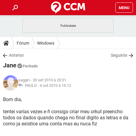
MENU
INÍCIO
JOGOS
WHATSAPP
DICAS
Fórum
Windows
CELULAR
FACEBOOK
JOGOS
WHATSAPP
DOWNLOADS
Anterior
Seguinte
OUTLOOK
EXCEL
CELULAR
FACEBOOK
Jane
INSTAGRAM
JOGOS
GMAIL
WHATSAPP
Fechado
FÓRUM
OUTLOOK
EXCEL
GUIA DE COMPRAS
CELULAR
FACEBOOK
saggin
- 30 set 2010 à 20:01
INSTAGRAM
JOGOS
GMAIL
WHATSAPP
GLOSSÁRIO
PAULO -
4 out 2010 à 16:12
OUTLOOK
EXCEL
GUIA DE COMPRAS
CELULAR
FACEBOOK
INSTAGRAM
JOGOS
GMAIL
WHATSAPP
Bom dia,
OUTLOOK
EXCEL
GUIA DE COMPRAS
CELULAR
FACEBOOK
tentei varias vezes e ñ consigo criar meu orkut preencho
INSTAGRAM
GMAIL
todos os dados quando chega no final digito as letras e da
OUTLOOK
EXCEL
GUIA DE COMPRAS
como ja existice uma conta mas eu nuca fiz
INSTAGRAM
GMAIL