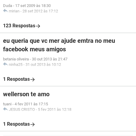
Duda
-
17 set 2009 às 18:30
mirian
-
28 set 2012 às 17:12
123 Respostas
eu queria que vc mer ajude emtra no meu
facebook meus amigos
betania oliveira
-
30 out 2013 às 21:47
ninha25
-
31 out 2013 às 10:12
1 Respostas
wellerson te amo
tuani
-
4 fev 2011 às 17:15
JESUS CRISTO
-
5 fev 2011 às 12:18
1 Respostas