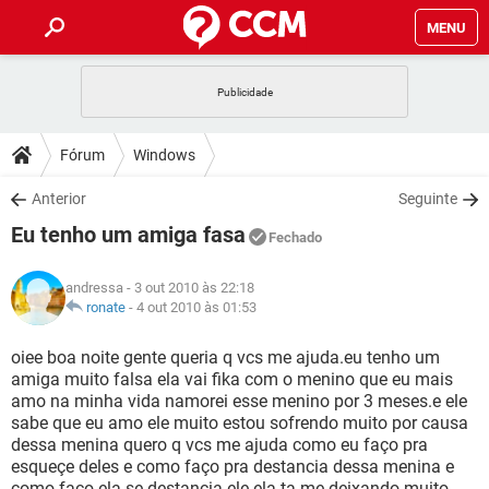
MENU
INÍCIO
JOGOS
WHATSAPP
DICAS
Fórum
Windows
CELULAR
FACEBOOK
JOGOS
WHATSAPP
DOWNLOADS
Anterior
Seguinte
OUTLOOK
EXCEL
CELULAR
FACEBOOK
Eu tenho um amiga fasa
INSTAGRAM
JOGOS
GMAIL
WHATSAPP
Fechado
FÓRUM
OUTLOOK
EXCEL
GUIA DE COMPRAS
CELULAR
FACEBOOK
andressa
- 3 out 2010 às 22:18
INSTAGRAM
JOGOS
GMAIL
WHATSAPP
GLOSSÁRIO
ronate
-
4 out 2010 às 01:53
OUTLOOK
EXCEL
GUIA DE COMPRAS
CELULAR
FACEBOOK
INSTAGRAM
JOGOS
GMAIL
WHATSAPP
oiee boa noite gente queria q vcs me ajuda.eu tenho um
OUTLOOK
EXCEL
amiga muito falsa ela vai fika com o menino que eu mais
GUIA DE COMPRAS
CELULAR
FACEBOOK
amo na minha vida namorei esse menino por 3 meses.e ele
INSTAGRAM
GMAIL
sabe que eu amo ele muito estou sofrendo muito por causa
OUTLOOK
EXCEL
GUIA DE COMPRAS
dessa menina quero q vcs me ajuda como eu faço pra
INSTAGRAM
GMAIL
esqueçe deles e como faço pra destancia dessa menina e
como faço ela se destancia ele ela ta me deixando muito