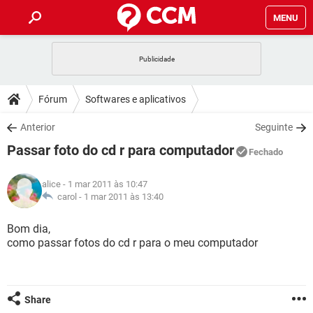
MENU
INÍCIO
JOGOS
WHATSAPP
DICAS
Fórum
Softwares e aplicativos
CELULAR
FACEBOOK
JOGOS
WHATSAPP
DOWNLOADS
Anterior
Seguinte
OUTLOOK
EXCEL
CELULAR
FACEBOOK
Passar foto do cd r para computador
INSTAGRAM
JOGOS
GMAIL
WHATSAPP
Fechado
FÓRUM
OUTLOOK
EXCEL
GUIA DE COMPRAS
CELULAR
FACEBOOK
alice
- 1 mar 2011 às 10:47
INSTAGRAM
JOGOS
GMAIL
WHATSAPP
GLOSSÁRIO
carol -
1 mar 2011 às 13:40
OUTLOOK
EXCEL
GUIA DE COMPRAS
CELULAR
FACEBOOK
INSTAGRAM
JOGOS
GMAIL
WHATSAPP
Bom dia,
OUTLOOK
EXCEL
como passar fotos do cd r para o meu computador
GUIA DE COMPRAS
CELULAR
FACEBOOK
INSTAGRAM
GMAIL
OUTLOOK
EXCEL
GUIA DE COMPRAS
INSTAGRAM
GMAIL
Share