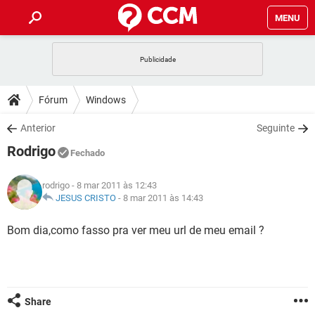
MENU
INÍCIO
JOGOS
WHATSAPP
DICAS
Fórum
Windows
CELULAR
FACEBOOK
JOGOS
WHATSAPP
DOWNLOADS
Anterior
Seguinte
OUTLOOK
EXCEL
CELULAR
FACEBOOK
Rodrigo
INSTAGRAM
JOGOS
GMAIL
WHATSAPP
Fechado
FÓRUM
OUTLOOK
EXCEL
GUIA DE COMPRAS
CELULAR
FACEBOOK
rodrigo
- 8 mar 2011 às 12:43
INSTAGRAM
JOGOS
GMAIL
WHATSAPP
GLOSSÁRIO
JESUS CRISTO
-
8 mar 2011 às 14:43
OUTLOOK
EXCEL
GUIA DE COMPRAS
CELULAR
FACEBOOK
INSTAGRAM
JOGOS
GMAIL
WHATSAPP
Bom dia,como fasso pra ver meu url de meu email ?
OUTLOOK
EXCEL
GUIA DE COMPRAS
CELULAR
FACEBOOK
INSTAGRAM
GMAIL
OUTLOOK
EXCEL
GUIA DE COMPRAS
INSTAGRAM
GMAIL
Share