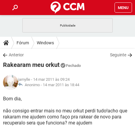
MENU
INÍCIO
JOGOS
WHATSAPP
DICAS
Fórum
Windows
CELULAR
FACEBOOK
JOGOS
WHATSAPP
DOWNLOADS
Anterior
Seguinte
OUTLOOK
EXCEL
CELULAR
FACEBOOK
Rakearam meu orkut
INSTAGRAM
JOGOS
GMAIL
WHATSAPP
Fechado
FÓRUM
OUTLOOK
EXCEL
GUIA DE COMPRAS
CELULAR
FACEBOOK
jamylle
- 14 mar 2011 às 09:24
INSTAGRAM
JOGOS
GMAIL
WHATSAPP
GLOSSÁRIO
Anonimo -
14 mar 2011 às 18:44
OUTLOOK
EXCEL
GUIA DE COMPRAS
CELULAR
FACEBOOK
INSTAGRAM
JOGOS
GMAIL
WHATSAPP
Bom dia,
OUTLOOK
EXCEL
GUIA DE COMPRAS
CELULAR
FACEBOOK
não consigo entrar mais no meu orkut perdi tudo!acho que
INSTAGRAM
GMAIL
rakaram me ajudem como faço pra rakear de novo para
OUTLOOK
EXCEL
GUIA DE COMPRAS
recuperalo sera que funciona? me ajudem
INSTAGRAM
GMAIL