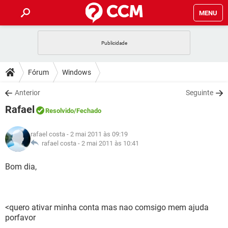
MENU
INÍCIO
JOGOS
WHATSAPP
DICAS
Fórum
Windows
CELULAR
FACEBOOK
JOGOS
WHATSAPP
DOWNLOADS
Anterior
Seguinte
OUTLOOK
EXCEL
CELULAR
FACEBOOK
Rafael
INSTAGRAM
JOGOS
GMAIL
WHATSAPP
Resolvido
/Fechado
FÓRUM
OUTLOOK
EXCEL
GUIA DE COMPRAS
CELULAR
FACEBOOK
rafael costa
- 2 mai 2011 às 09:19
INSTAGRAM
JOGOS
GMAIL
WHATSAPP
GLOSSÁRIO
rafael costa -
2 mai 2011 às 10:41
OUTLOOK
EXCEL
GUIA DE COMPRAS
CELULAR
FACEBOOK
INSTAGRAM
JOGOS
GMAIL
WHATSAPP
Bom dia,
OUTLOOK
EXCEL
GUIA DE COMPRAS
CELULAR
FACEBOOK
INSTAGRAM
GMAIL
OUTLOOK
EXCEL
GUIA DE COMPRAS
<quero ativar minha conta mas nao comsigo mem ajuda
INSTAGRAM
GMAIL
porfavor