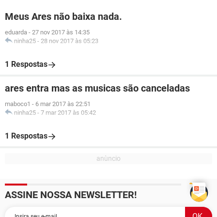
Meus Ares não baixa nada.
eduarda
-
27 nov 2017 às 14:35
ninha25
-
28 nov 2017 às 05:23
1 Respostas
ares entra mas as musicas são canceladas
maboco1
-
6 mar 2017 às 22:51
ninha25
-
7 mar 2017 às 05:42
1 Respostas
ASSINE NOSSA NEWSLETTER!