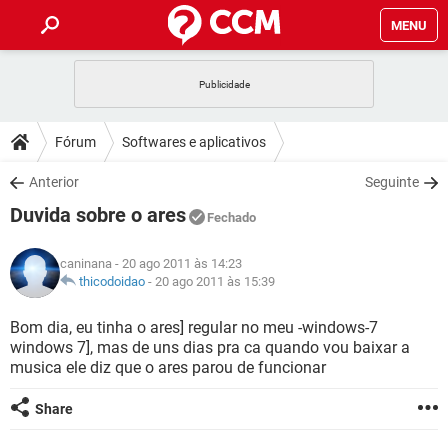
MENU
INÍCIO
JOGOS
WHATSAPP
DICAS
Fórum
Softwares e aplicativos
CELULAR
FACEBOOK
JOGOS
WHATSAPP
DOWNLOADS
Anterior
Seguinte
OUTLOOK
EXCEL
CELULAR
FACEBOOK
Duvida sobre o ares
INSTAGRAM
JOGOS
GMAIL
WHATSAPP
Fechado
FÓRUM
OUTLOOK
EXCEL
GUIA DE COMPRAS
CELULAR
FACEBOOK
caninana
- 20 ago 2011 às 14:23
INSTAGRAM
JOGOS
GMAIL
WHATSAPP
GLOSSÁRIO
thicodoidao
-
20 ago 2011 às 15:39
OUTLOOK
EXCEL
GUIA DE COMPRAS
CELULAR
FACEBOOK
INSTAGRAM
JOGOS
GMAIL
WHATSAPP
Bom dia, eu tinha o ares] regular no meu -windows-7
OUTLOOK
EXCEL
windows 7], mas de uns dias pra ca quando vou baixar a
GUIA DE COMPRAS
CELULAR
FACEBOOK
musica ele diz que o ares parou de funcionar
INSTAGRAM
GMAIL
OUTLOOK
EXCEL
GUIA DE COMPRAS
Share
INSTAGRAM
GMAIL