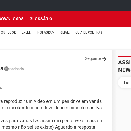
DOWNLOADS
GLOSSÁRIO
OUTLOOK
EXCEL
INSTAGRAM
GMAIL
GUIA DE COMPRAS
Seguinte
ASS
Vs
NEW
Fechado
34
ra reproduzir um video em um pen drive em variás
ue conectando o pen drive depois conecto nas tvs
rives para varias tvs assim um pen drive e mais um
o mesmo não sei se existe) Aguardo a resposta