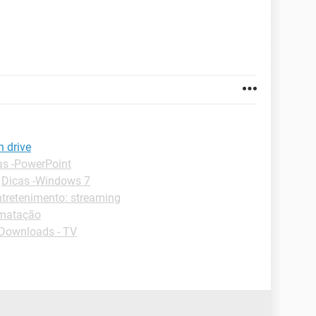
n drive
as -PowerPoint
-
Dicas -Windows 7
ntretenimento: streaming
rmatação
Downloads - TV