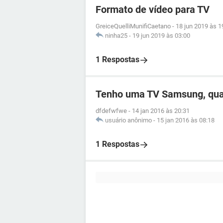
Formato de vídeo para TV
GreiceQuelliMunifiCaetano
-
18 jun 2019 às 1
ninha25
-
19 jun 2019 às 03:00
1 Respostas
Tenho uma TV Samsung, qua
dfdefwfwe
-
14 jan 2016 às 20:31
usuário anônimo
-
15 jan 2016 às 08:18
1 Respostas