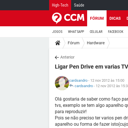
High-Tech
Saúde
FÓRUM
DICAS
JOGOS
WHATSAPP
CELULAR
FACEBOOK
Fórum
Hardware
Anterior
Ligar Pen Drive em varias T
cardsandro
- 12 nov 2012 às 15:00
cardsandro
-
12 nov 2012 às 15:
Olá gostaria de saber como faço pa
tvs, exemplo se tem algo aparelho q
para reproduzir!
Pois se não preciso ter varios pen d
aparelho ou forma de fazer isto(cuj