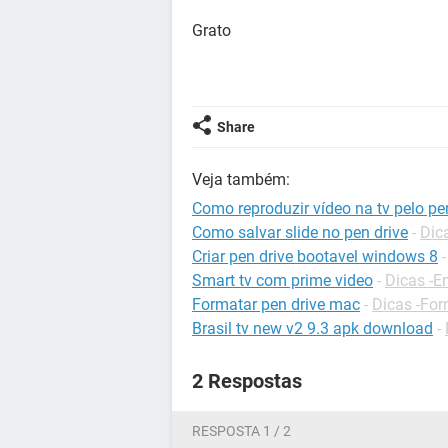
Grato
Share
Veja também:
Como reproduzir vídeo na tv pelo pe
Como salvar slide no pen drive
-
Dic
Criar pen drive bootavel windows 8
Smart tv com prime video
-
Dicas -E
Formatar pen drive mac
-
Dicas -Fo
Brasil tv new v2 9.3 apk download
-
2 Respostas
RESPOSTA 1 / 2