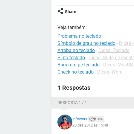
Share
Veja também:
Problema no teclado
Símbolo de grau no teclado
-
Dicas -
Arroba no teclado
-
Dicas -Teclado
Pi no teclado
-
Dicas -Suíte de escrit
Barra em pé teclado
-
Dicas -MacOS
Check no teclado
-
Dicas -Word
1 Respostas
RESPOSTA 1 / 1
infoworx
106
20 dez 2012 às 15:48