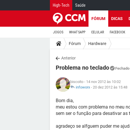
High-Tech
Saúde
FÓRUM
DICAS
JOGOS
WHATSAPP
CELULAR
FACEBOOK
Fórum
Hardware
Anterior
Problema no teclado
Fechado
biscoito
- 14 nov 2012 às 10:02
infoworx
-
20 dez 2012 às 15:48
Bom dia,
meu estou com problema no meu not 
sem ser o função para desativar as 
agradeço se alfguem puder me ajud