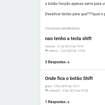
o botão função apenas serve para uti
Desativar teclas para que???qual o
Conversas semelhantes
nao tenho a tecla shift
vinicius
-
21 jul 2012 às 19:47
Marco
-
7 jul 2023 às 13:54
3 Respostas
Onde fica o botão Shift
grasi
-
2 fev 2015 às 15:11
ninha25
-
3 fev 2015 às 07:04
1 Respostas