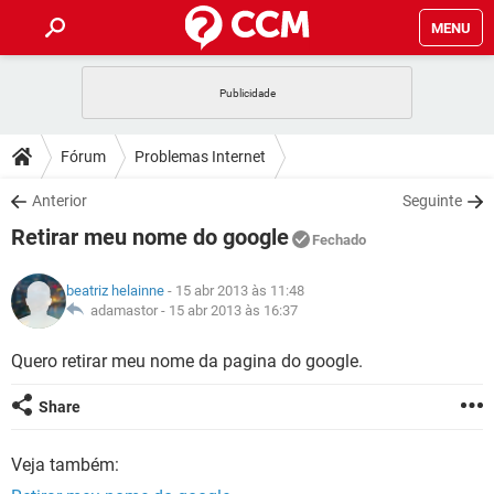
MENU
INÍCIO
JOGOS
WHATSAPP
DICAS
Fórum
Problemas Internet
CELULAR
FACEBOOK
JOGOS
WHATSAPP
DOWNLOADS
Anterior
Seguinte
OUTLOOK
EXCEL
CELULAR
FACEBOOK
Retirar meu nome do google
INSTAGRAM
JOGOS
GMAIL
WHATSAPP
Fechado
FÓRUM
OUTLOOK
EXCEL
GUIA DE COMPRAS
CELULAR
FACEBOOK
beatriz helainne
- 15 abr 2013 às 11:48
INSTAGRAM
JOGOS
GMAIL
WHATSAPP
GLOSSÁRIO
adamastor -
15 abr 2013 às 16:37
OUTLOOK
EXCEL
GUIA DE COMPRAS
CELULAR
FACEBOOK
INSTAGRAM
JOGOS
GMAIL
WHATSAPP
Quero retirar meu nome da pagina do google.
OUTLOOK
EXCEL
GUIA DE COMPRAS
CELULAR
FACEBOOK
Share
INSTAGRAM
GMAIL
OUTLOOK
EXCEL
GUIA DE COMPRAS
Veja também:
INSTAGRAM
GMAIL