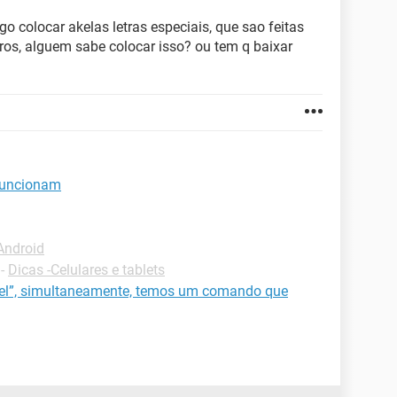
 colocar akelas letras especiais, que sao feitas
, alguem sabe colocar isso? ou tem q baixar
funcionam
Android
-
Dicas -Celulares e tablets
- del”, simultaneamente, temos um comando que