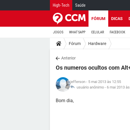
High-Tech
Saúde
FÓRUM
DICAS
JOGOS
WHATSAPP
CELULAR
FACEBOOK
Fórum
Hardware
Anterior
Os numeros ocultos com Al
jefferson
- 5 mai 2013 às 12:55
usuário anônimo -
6 mai 2013 às
Bom dia,