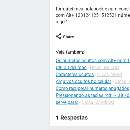
formatei meu notebook e num consigo
com Alt+ 1231241251512521 números
algo?
Share
Veja também:
Os numeros ocultos com Alt+ num 
Ctrl alt del mac
-
Dicas -MacOS
Caracteres ocultos
-
Dicas -Word
Arquivos ocultos no celular
-
Dicas -
Como recuperar numeros apagados
Pressionando as teclas “ctrl – alt 
serve para:
-
Dicas -Windows
1 Respostas