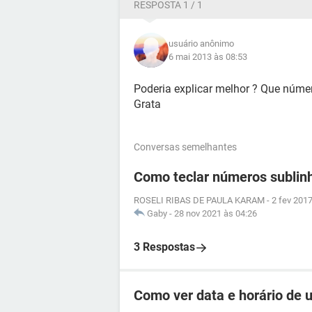
RESPOSTA 1 / 1
usuário anônimo
6 mai 2013 às 08:53
Poderia explicar melhor ? Que núme
Grata
Conversas semelhantes
Como teclar números sublin
ROSELI RIBAS DE PAULA KARAM
-
2 fev 2017
Gaby
-
28 nov 2021 às 04:26
3 Respostas
Como ver data e horário de