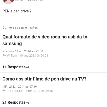
13 mai 2013 às 11:18
PEN é pen drive ?
Conversas semelhantes
Qual formato de video roda no usb da tv
samsung
vinicius
-
11 out 2014 às 21:50
William
-
10 ago 2023 às 20:23
11 Respostas
Como assistir filme de pen drive na TV?
MF
-
21 jan 2011 às 07:19
JEFFERSON
-
5 mai 2017 às 19:46
21 Respostas