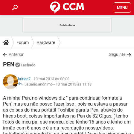
MENU
INÍCIO
JOGOS
WHATSAPP
DICAS
Fórum
Hardware
CELULAR
FACEBOOK
JOGOS
WHATSAPP
DOWNLOADS
Anterior
Seguinte
OUTLOOK
EXCEL
CELULAR
FACEBOOK
PEN
INSTAGRAM
JOGOS
GMAIL
WHATSAPP
Fechado
FÓRUM
OUTLOOK
EXCEL
GUIA DE COMPRAS
CELULAR
FACEBOOK
brinaa7
- 13 mai 2013 às 08:00
INSTAGRAM
JOGOS
GMAIL
WHATSAPP
GLOSSÁRIO
usuário anônimo -
13 mai 2013 às 11:18
OUTLOOK
EXCEL
GUIA DE COMPRAS
CELULAR
FACEBOOK
INSTAGRAM
JOGOS
GMAIL
WHATSAPP
A minha Pen, no windows diz " para continuar, formate a
OUTLOOK
EXCEL
Pen" mas eu não posso fazer isso , pois eu estava a passar
GUIA DE COMPRAS
CELULAR
FACEBOOK
as coisas do meu portátil Toshiba para a Pen, através do
INSTAGRAM
GMAIL
hirens boot, coisas importantes na Pen de 32 Gigas, ( tenho
OUTLOOK
EXCEL
GUIA DE COMPRAS
fotos de meu pai que morreu, e eu tenho 16 anos e tenho um
INSTAGRAM
GMAIL
irmão com 6 anos e é uma recordação nossa,videos,
trabalhos) e quando fui no meu portátil Asus (so windows) a