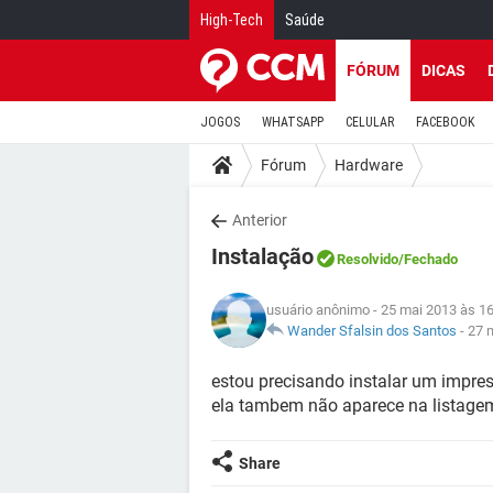
High-Tech
Saúde
FÓRUM
DICAS
JOGOS
WHATSAPP
CELULAR
FACEBOOK
Fórum
Hardware
Anterior
Instalação
Resolvido
/Fechado
usuário anônimo
- 25 mai 2013 às 1
Wander Sfalsin dos Santos
-
27 
estou precisando instalar um impre
ela tambem não aparece na listagem
Share