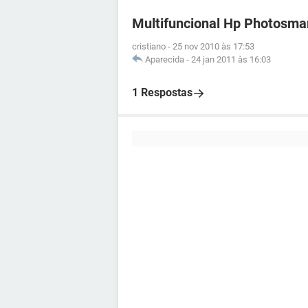
Multifuncional Hp Photosma
cristiano
-
25 nov 2010 às 17:53
Aparecida
-
24 jan 2011 às 16:03
1 Respostas