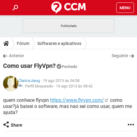
MENU
INÍCIO
JOGOS
WHATSAPP
DICAS
Fórum
Softwares e aplicativos
CELULAR
FACEBOOK
JOGOS
WHATSAPP
DOWNLOADS
Anterior
Seguinte
OUTLOOK
EXCEL
CELULAR
FACEBOOK
Como usar FlyVpn?
INSTAGRAM
JOGOS
GMAIL
WHATSAPP
Fechado
FÓRUM
OUTLOOK
EXCEL
GUIA DE COMPRAS
CELULAR
FACEBOOK
ClariceJiang
- 19 ago 2013 às 04:58
INSTAGRAM
JOGOS
GMAIL
WHATSAPP
GLOSSÁRIO
Perfil bloqueado -
19 ago 2013 às 08:42
OUTLOOK
EXCEL
GUIA DE COMPRAS
CELULAR
FACEBOOK
INSTAGRAM
JOGOS
GMAIL
WHATSAPP
quem conhece flyvpn
https://www.flyvpn.com/
como
OUTLOOK
EXCEL
usar?já baixei o software, mas nao sei como usar, quem me
GUIA DE COMPRAS
CELULAR
FACEBOOK
ajuda?
INSTAGRAM
GMAIL
OUTLOOK
EXCEL
GUIA DE COMPRAS
Share
INSTAGRAM
GMAIL