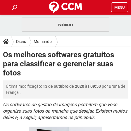
MENU
INÍCIO
JOGOS
WHATSAPP
DICAS
Dicas
Multimídia
CELULAR
FACEBOOK
JOGOS
WHATSAPP
DOWNLOADS
Os melhores softwares gratuitos
OUTLOOK
EXCEL
CELULAR
FACEBOOK
para classificar e gerenciar suas
INSTAGRAM
JOGOS
GMAIL
WHATSAPP
FÓRUM
OUTLOOK
EXCEL
fotos
GUIA DE COMPRAS
CELULAR
FACEBOOK
INSTAGRAM
JOGOS
GMAIL
WHATSAPP
GLOSSÁRIO
OUTLOOK
EXCEL
Última modificação:
13 de outubro de 2020 às 09:50
por
Bruna de
GUIA DE COMPRAS
CELULAR
FACEBOOK
França
.
INSTAGRAM
JOGOS
GMAIL
WHATSAPP
OUTLOOK
EXCEL
GUIA DE COMPRAS
CELULAR
FACEBOOK
Os softwares de gestão de imagens permitem que você
INSTAGRAM
GMAIL
organize suas fotos da maneira que desejar. Existem muitos
OUTLOOK
EXCEL
deles e, a seguir, apresentamos os principais.
GUIA DE COMPRAS
INSTAGRAM
GMAIL