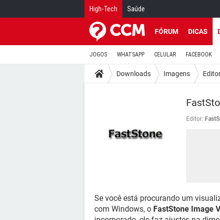
High-Tech
Saúde
FÓRUM
DICAS
JOGOS
WHATSAPP
CELULAR
FACEBOOK
Downloads
Imagens
Edito
FastSt
Editor:
FastS
Se você está procurando um visuali
com Windows, o
FastStone Image 
incorporado, ele faz ajustes na dime