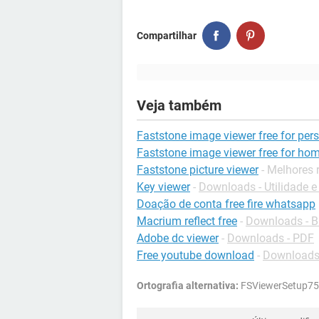
Compartilhar
Veja também
Faststone image viewer free for per
Faststone image viewer free for ho
Faststone picture viewer
- Melhores 
Key viewer
-
Downloads - Utilidade 
Doação de conta free fire whatsapp
Macrium reflect free
-
Downloads - 
Adobe dc viewer
-
Downloads - PDF
Free youtube download
-
Downloads 
Ortografia alternativa:
FSViewerSetup75