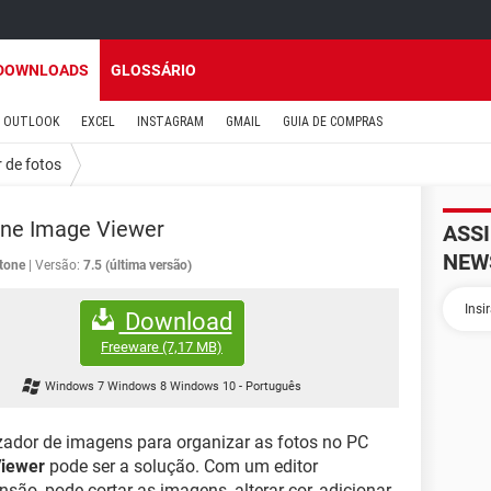
DOWNLOADS
GLOSSÁRIO
OUTLOOK
EXCEL
INSTAGRAM
GMAIL
GUIA DE COMPRAS
r de fotos
one Image Viewer
ASS
NEW
tone
Versão:
7.5 (última versão)
Download
Freeware
(7,17 MB)
Windows 7 Windows 8 Windows 10
-
Português
zador de imagens para organizar as fotos no PC
Viewer
pode ser a solução. Com um editor
nsão, pode cortar as imagens, alterar cor, adicionar