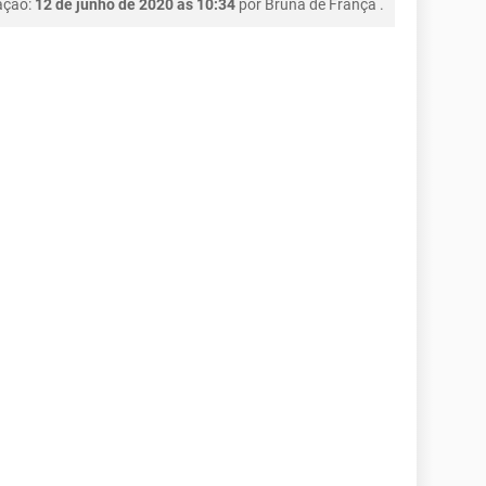
ação:
12 de junho de 2020 às 10:34
por
Bruna de França
.