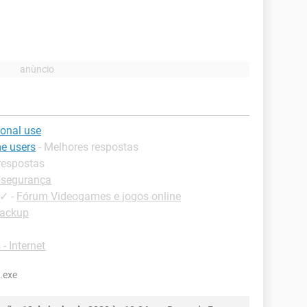
sonal use
me users
- Melhores respostas
respostas
e segurança
✓
-
Fórum Videogames e jogos online
Backup
- Internet
.exe