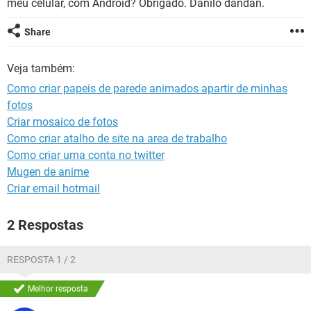
meu celular, com Android? Obrigado. Danilo dandan.
GUIA DE COMPRAS
Share
Veja também:
Como criar papeis de parede animados apartir de minhas
fotos
Criar mosaico de fotos
Como criar atalho de site na area de trabalho
Como criar uma conta no twitter
Mugen de anime
Criar email hotmail
2 Respostas
RESPOSTA 1 / 2
Melhor resposta