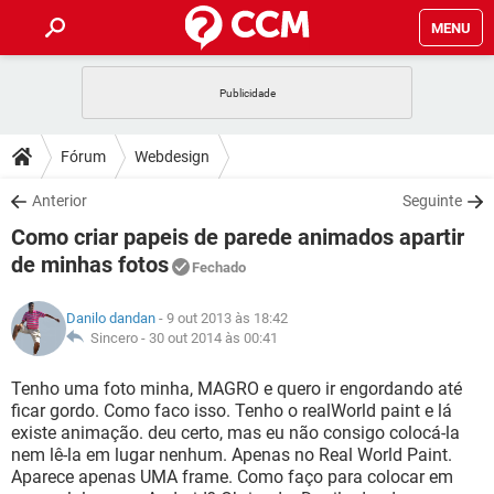
MENU
INÍCIO
JOGOS
WHATSAPP
DICAS
Fórum
Webdesign
CELULAR
FACEBOOK
JOGOS
WHATSAPP
DOWNLOADS
Anterior
Seguinte
OUTLOOK
EXCEL
CELULAR
FACEBOOK
Como criar papeis de parede animados apartir
INSTAGRAM
JOGOS
GMAIL
WHATSAPP
FÓRUM
OUTLOOK
EXCEL
de minhas fotos
Fechado
GUIA DE COMPRAS
CELULAR
FACEBOOK
INSTAGRAM
JOGOS
GMAIL
WHATSAPP
GLOSSÁRIO
OUTLOOK
EXCEL
Danilo dandan
- 9 out 2013 às 18:42
GUIA DE COMPRAS
CELULAR
FACEBOOK
Sincero -
30 out 2014 às 00:41
INSTAGRAM
JOGOS
GMAIL
WHATSAPP
OUTLOOK
EXCEL
Tenho uma foto minha, MAGRO e quero ir engordando até
GUIA DE COMPRAS
CELULAR
FACEBOOK
INSTAGRAM
GMAIL
ficar gordo. Como faco isso. Tenho o realWorld paint e lá
OUTLOOK
EXCEL
existe animação. deu certo, mas eu não consigo colocá-la
GUIA DE COMPRAS
nem lê-la em lugar nenhum. Apenas no Real World Paint.
INSTAGRAM
GMAIL
Aparece apenas UMA frame. Como faço para colocar em