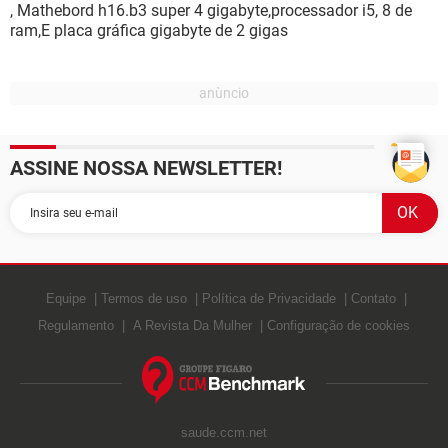
, Mathebord h16.b3 super 4 gigabyte,processador i5, 8 de
ram,E placa gráfica gigabyte de 2 gigas
ASSINE NOSSA NEWSLETTER!
Equipe
Termos de uso
Política de Privacidade
Contato
Regulamento
A Revista Da Mulher
Configuração de cookies
saude.ccm.net