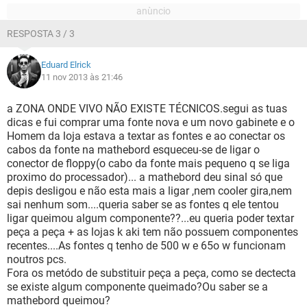
RESPOSTA 3 / 3
Eduard Elrick
11 nov 2013 às 21:46
a ZONA ONDE VIVO NÃO EXISTE TÉCNICOS.segui as tuas
dicas e fui comprar uma fonte nova e um novo gabinete e o
Homem da loja estava a textar as fontes e ao conectar os
cabos da fonte na mathebord esqueceu-se de ligar o
conector de floppy(o cabo da fonte mais pequeno q se liga
proximo do processador)... a mathebord deu sinal só que
depis desligou e não esta mais a ligar ,nem cooler gira,nem
sai nenhum som....queria saber se as fontes q ele tentou
ligar queimou algum componente??...eu queria poder textar
peça a peça + as lojas k aki tem não possuem componentes
recentes....As fontes q tenho de 500 w e 65o w funcionam
noutros pcs.
Fora os metódo de substituir peça a peça, como se dectecta
se existe algum componente queimado?Ou saber se a
mathebord queimou?