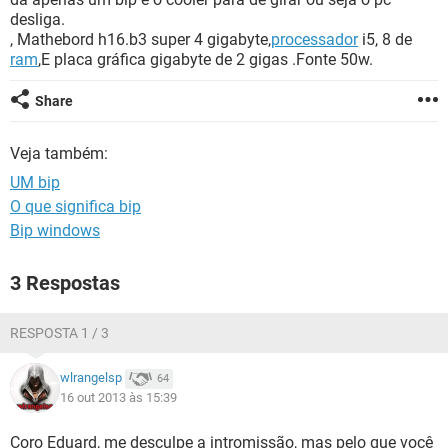
GUIA DE COMPRAS
desliga.
, Mathebord h16.b3 super 4 gigabyte,
processador
i5, 8 de
ram
,E placa gráfica gigabyte de 2 gigas .Fonte 50w.
Share
Veja também:
UM bip
O que significa bip
Bip windows
3 Respostas
RESPOSTA 1 / 3
wlrangelsp
64
16 out 2013 às 15:39
Coro Eduard, me desculpe a intromissão, mas pelo que você