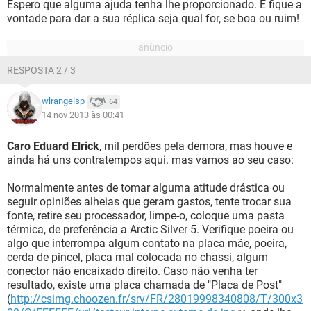
Espero que alguma ajuda tenha lhe proporcionado. E fique a
vontade para dar a sua réplica seja qual for, se boa ou ruim!
RESPOSTA 2 / 3
wlrangelsp
64
14 nov 2013 às 00:41
Caro Eduard Elrick
, mil perdões pela demora, mas houve e
ainda há uns contratempos aqui. mas vamos ao seu caso:
Normalmente antes de tomar alguma atitude drástica ou
seguir opiniões alheias que geram gastos, tente trocar sua
fonte, retire seu processador, limpe-o, coloque uma pasta
térmica, de preferência a Arctic Silver 5. Verifique poeira ou
algo que interrompa algum contato na placa mãe, poeira,
cerda de pincel, placa mal colocada no chassi, algum
conector não encaixado direito. Caso não venha ter
resultado, existe uma placa chamada de "Placa de Post"
(
http://csimg.choozen.fr/srv/FR/28019998340808/T/300x3