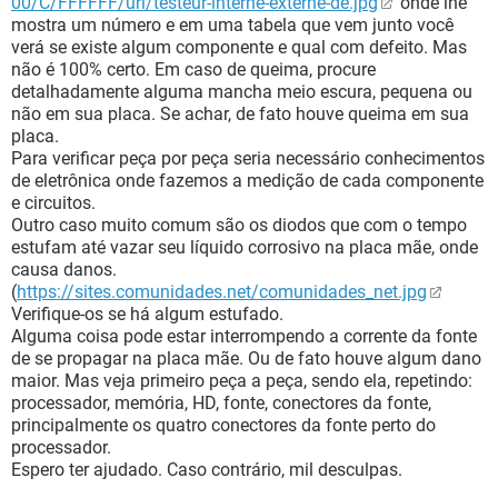
00/C/FFFFFF/url/testeur-interne-externe-de.jpg
onde lhe
mostra um número e em uma tabela que vem junto você
verá se existe algum componente e qual com defeito. Mas
não é 100% certo. Em caso de queima, procure
detalhadamente alguma mancha meio escura, pequena ou
não em sua placa. Se achar, de fato houve queima em sua
placa.
Para verificar peça por peça seria necessário conhecimentos
de eletrônica onde fazemos a medição de cada componente
e circuitos.
Outro caso muito comum são os diodos que com o tempo
estufam até vazar seu líquido corrosivo na placa mãe, onde
causa danos.
(
https://sites.comunidades.net/comunidades_net.jpg
Verifique-os se há algum estufado.
Alguma coisa pode estar interrompendo a corrente da fonte
de se propagar na placa mãe. Ou de fato houve algum dano
maior. Mas veja primeiro peça a peça, sendo ela, repetindo:
processador, memória, HD, fonte, conectores da fonte,
principalmente os quatro conectores da fonte perto do
processador.
Espero ter ajudado. Caso contrário, mil desculpas.