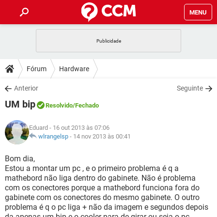
MENU
INÍCIO
JOGOS
WHATSAPP
DICAS
Fórum
Hardware
CELULAR
FACEBOOK
JOGOS
WHATSAPP
DOWNLOADS
Anterior
Seguinte
OUTLOOK
EXCEL
CELULAR
FACEBOOK
UM bip
INSTAGRAM
JOGOS
GMAIL
WHATSAPP
Resolvido
/Fechado
FÓRUM
OUTLOOK
EXCEL
GUIA DE COMPRAS
CELULAR
FACEBOOK
Eduard
- 16 out 2013 às 07:06
INSTAGRAM
JOGOS
GMAIL
WHATSAPP
GLOSSÁRIO
wlrangelsp
-
14 nov 2013 às 00:41
OUTLOOK
EXCEL
GUIA DE COMPRAS
CELULAR
FACEBOOK
INSTAGRAM
JOGOS
GMAIL
WHATSAPP
Bom dia,
OUTLOOK
EXCEL
Estou a montar um pc , e o primeiro problema é q a
GUIA DE COMPRAS
CELULAR
FACEBOOK
mathebord não liga dentro do gabinete. Não é problema
INSTAGRAM
GMAIL
com os conectores porque a mathebord funciona fora do
OUTLOOK
EXCEL
GUIA DE COMPRAS
gabinete com os conectores do mesmo gabinete. O outro
INSTAGRAM
GMAIL
problema é q o pc liga + não da imagem e segundos depois
da apenas um bip e o cooler para de girar ou seja o pc