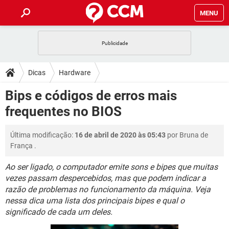
MENU
INÍCIO
JOGOS
WHATSAPP
DICAS
Dicas
Hardware
CELULAR
FACEBOOK
JOGOS
WHATSAPP
DOWNLOADS
Bips e códigos de erros mais
OUTLOOK
EXCEL
CELULAR
FACEBOOK
frequentes no BIOS
INSTAGRAM
JOGOS
GMAIL
WHATSAPP
FÓRUM
OUTLOOK
EXCEL
GUIA DE COMPRAS
CELULAR
FACEBOOK
Última modificação:
16 de abril de 2020 às 05:43
por
Bruna de
INSTAGRAM
JOGOS
GMAIL
WHATSAPP
GLOSSÁRIO
OUTLOOK
França
.
EXCEL
GUIA DE COMPRAS
CELULAR
FACEBOOK
INSTAGRAM
JOGOS
GMAIL
WHATSAPP
Ao ser ligado, o computador emite sons e bipes que muitas
OUTLOOK
EXCEL
vezes passam despercebidos, mas que podem indicar a
GUIA DE COMPRAS
CELULAR
FACEBOOK
razão de problemas no funcionamento da máquina. Veja
INSTAGRAM
GMAIL
OUTLOOK
EXCEL
nessa dica uma lista dos principais bipes e qual o
GUIA DE COMPRAS
significado de cada um deles.
INSTAGRAM
GMAIL