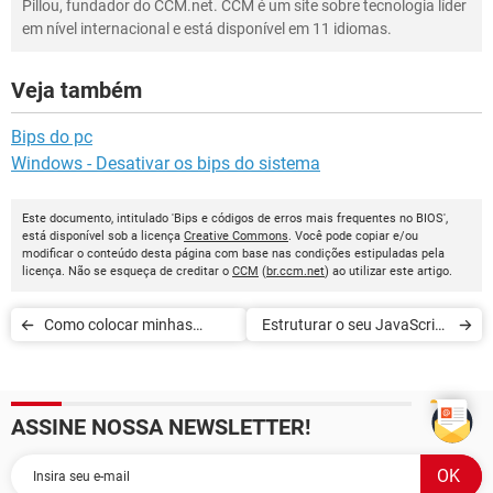
Pillou, fundador do CCM.net. CCM é um site sobre tecnologia líder
em nível internacional e está disponível em 11 idiomas.
Veja também
Bips do pc
Windows - Desativar os bips do sistema
Este documento, intitulado 'Bips e códigos de erros mais frequentes no BIOS',
está disponível sob a licença
Creative Commons
. Você pode copiar e/ou
modificar o conteúdo desta página com base nas condições estipuladas pela
licença. Não se esqueça de creditar o
CCM
(
br.ccm.net
) ao utilizar este artigo.
Como colocar minhas
Estruturar o seu JavaScript
músicas no pendrive
com o Dojo
ASSINE NOSSA NEWSLETTER!