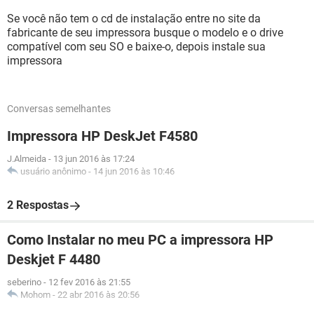
Se você não tem o cd de instalação entre no site da
fabricante de seu impressora busque o modelo e o drive
compatível com seu SO e baixe-o, depois instale sua
impressora
Conversas semelhantes
Impressora HP DeskJet F4580
J.Almeida
-
13 jun 2016 às 17:24
usuário anônimo
-
14 jun 2016 às 10:46
2 Respostas
Como Instalar no meu PC a impressora HP
Deskjet F 4480
seberino
-
12 fev 2016 às 21:55
Mohom
-
22 abr 2016 às 20:56