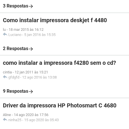
3 Respostas
Como instalar impressora deskjet f 4480
lu
-
18 mar 2015 às 16:12
Luciano
-
5 jan 2016 às 15:35
2 Respostas
como instalar a impressora f4280 sem o cd?
cintia
-
12 jan 2011 às 15:21
gfdgfd
-
12 ago 2016 às 13:08
9 Respostas
Driver da impressora HP Photosmart C 4680
Aline
-
14 ago 2020 às 17:56
ninha25
-
15 ago 2020 às 05:43