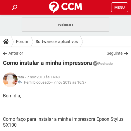
MENU
INÍCIO
JOGOS
WHATSAPP
DICAS
Fórum
Softwares e aplicativos
CELULAR
FACEBOOK
JOGOS
WHATSAPP
DOWNLOADS
Anterior
Seguinte
OUTLOOK
EXCEL
CELULAR
FACEBOOK
Como instalar a minha impressora
INSTAGRAM
JOGOS
GMAIL
WHATSAPP
Fechado
FÓRUM
OUTLOOK
EXCEL
GUIA DE COMPRAS
CELULAR
FACEBOOK
tata
- 7 nov 2013 às 14:48
INSTAGRAM
JOGOS
GMAIL
WHATSAPP
GLOSSÁRIO
Perfil bloqueado -
7 nov 2013 às 16:37
OUTLOOK
EXCEL
GUIA DE COMPRAS
CELULAR
FACEBOOK
INSTAGRAM
JOGOS
GMAIL
WHATSAPP
Bom dia,
OUTLOOK
EXCEL
GUIA DE COMPRAS
CELULAR
FACEBOOK
INSTAGRAM
GMAIL
OUTLOOK
EXCEL
GUIA DE COMPRAS
Como faço para instalar a minha impressora Epson Stylus
INSTAGRAM
GMAIL
SX100