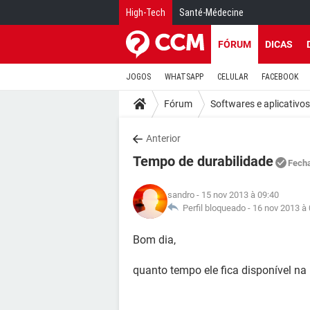
High-Tech
Santé-Médecine
FÓRUM
DICAS
JOGOS
WHATSAPP
CELULAR
FACEBOOK
Fórum
Softwares e aplicativos
Anterior
Tempo de durabilidade
Fech
sandro
- 15 nov 2013 à 09:40
Perfil bloqueado -
16 nov 2013 à 
Bom dia,
quanto tempo ele fica disponível n