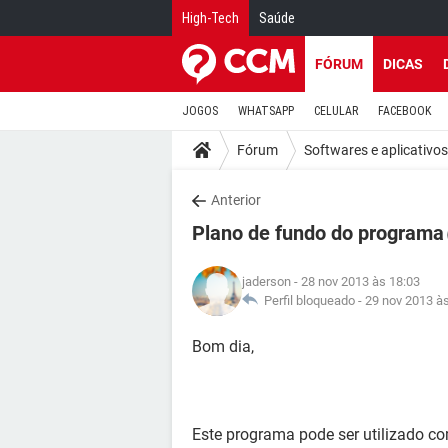
High-Tech
Saúde
FÓRUM
DICAS
JOGOS
WHATSAPP
CELULAR
FACEBOOK
Fórum
Softwares e aplicativos
Anterior
Plano de fundo do programa
jaderson
- 28 nov 2013 às 18:03
Perfil bloqueado -
29 nov 2013 à
Bom dia,
Este programa pode ser utilizado c