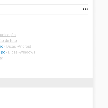
municação
ão de foto
no
-
Dicas -Android
 pc
-
Dicas -Windows
ng