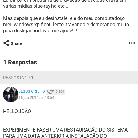
GUIA DE COMPRAS
varias midias,blue-ray,hd etc...
Mas depois que eu desinstalei ele do meu computador,o
meu windows xp ficou lento, travando e demorando muito
para desligar.porfavor me ajude!!!!
Share
1 Respostas
RESPOSTA 1 / 1
JESUS CRISTO
3.160
16 jan 2014 às 13:54
HELLO,JOÃO
EXPERIMENTE FAZER UMA RESTAURAÇÃO DO SISTEMA
PARA UMA DATA ANTERIOR A INSTALAÇÃO DO