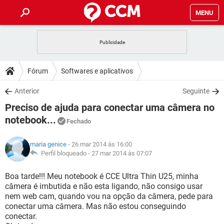
MENU
INÍCIO
JOGOS
WHATSAPP
DICAS
Fórum
Softwares e aplicativos
CELULAR
FACEBOOK
JOGOS
WHATSAPP
DOWNLOADS
Anterior
Seguinte
OUTLOOK
EXCEL
CELULAR
FACEBOOK
Preciso de ajuda para conectar uma câmera no
INSTAGRAM
JOGOS
GMAIL
WHATSAPP
FÓRUM
OUTLOOK
EXCEL
notebook...
Fechado
GUIA DE COMPRAS
CELULAR
FACEBOOK
INSTAGRAM
JOGOS
GMAIL
WHATSAPP
GLOSSÁRIO
OUTLOOK
EXCEL
maria genice
- 26 mar 2014 às 16:00
GUIA DE COMPRAS
CELULAR
FACEBOOK
Perfil bloqueado -
27 mar 2014 às 07:07
INSTAGRAM
JOGOS
GMAIL
WHATSAPP
OUTLOOK
EXCEL
Boa tarde!!! Meu notebook é CCE Ultra Thin U25, minha
GUIA DE COMPRAS
CELULAR
FACEBOOK
INSTAGRAM
GMAIL
câmera é imbutida e não esta ligando, não consigo usar
OUTLOOK
EXCEL
nem web cam, quando vou na opção da câmera, pede para
GUIA DE COMPRAS
conectar uma câmera. Mas não estou conseguindo
INSTAGRAM
GMAIL
conectar.