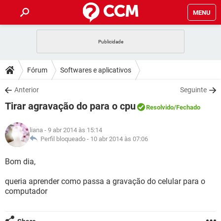
MENU
INÍCIO
JOGOS
WHATSAPP
DICAS
Fórum
Softwares e aplicativos
CELULAR
FACEBOOK
JOGOS
WHATSAPP
DOWNLOADS
Anterior
Seguinte
OUTLOOK
EXCEL
CELULAR
FACEBOOK
Tirar agravação do para o cpu
INSTAGRAM
JOGOS
GMAIL
WHATSAPP
Resolvido
/Fechado
FÓRUM
OUTLOOK
EXCEL
GUIA DE COMPRAS
CELULAR
FACEBOOK
liana
- 9 abr 2014 às 15:14
INSTAGRAM
JOGOS
GMAIL
WHATSAPP
GLOSSÁRIO
Perfil bloqueado -
10 abr 2014 às 07:06
OUTLOOK
EXCEL
GUIA DE COMPRAS
CELULAR
FACEBOOK
INSTAGRAM
JOGOS
GMAIL
WHATSAPP
Bom dia,
OUTLOOK
EXCEL
GUIA DE COMPRAS
CELULAR
FACEBOOK
queria aprender como passa a gravação do celular para o
INSTAGRAM
GMAIL
computador
OUTLOOK
EXCEL
GUIA DE COMPRAS
INSTAGRAM
GMAIL