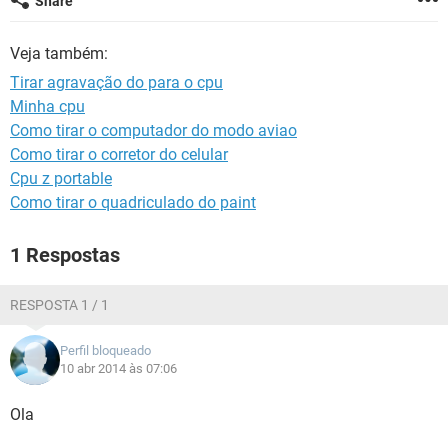
Share
GUIA DE COMPRAS
Veja também:
Tirar agravação do para o cpu
Minha cpu
Como tirar o computador do modo aviao
Como tirar o corretor do celular
Cpu z portable
Como tirar o quadriculado do paint
1 Respostas
RESPOSTA 1 / 1
Perfil bloqueado
10 abr 2014 às 07:06
Ola