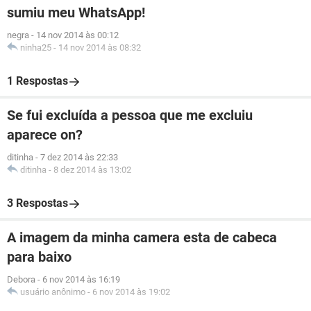
sumiu meu WhatsApp!
negra
-
14 nov 2014 às 00:12
ninha25
-
14 nov 2014 às 08:32
1 Respostas
Se fui excluída a pessoa que me excluiu
aparece on?
ditinha
-
7 dez 2014 às 22:33
ditinha
-
8 dez 2014 às 13:02
3 Respostas
A imagem da minha camera esta de cabeca
para baixo
Debora
-
6 nov 2014 às 16:19
usuário anônimo
-
6 nov 2014 às 19:02