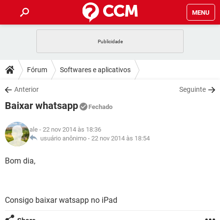
MENU
INÍCIO
JOGOS
WHATSAPP
DICAS
Fórum
Softwares e aplicativos
CELULAR
FACEBOOK
JOGOS
WHATSAPP
DOWNLOADS
Anterior
Seguinte
OUTLOOK
EXCEL
CELULAR
FACEBOOK
Baixar whatsapp
INSTAGRAM
JOGOS
GMAIL
WHATSAPP
Fechado
FÓRUM
OUTLOOK
EXCEL
GUIA DE COMPRAS
CELULAR
FACEBOOK
ale
- 22 nov 2014 às 18:36
INSTAGRAM
JOGOS
GMAIL
WHATSAPP
GLOSSÁRIO
usuário anônimo -
22 nov 2014 às 18:54
OUTLOOK
EXCEL
GUIA DE COMPRAS
CELULAR
FACEBOOK
INSTAGRAM
JOGOS
GMAIL
WHATSAPP
Bom dia,
OUTLOOK
EXCEL
GUIA DE COMPRAS
CELULAR
FACEBOOK
INSTAGRAM
GMAIL
OUTLOOK
EXCEL
GUIA DE COMPRAS
Consigo baixar watsapp no iPad
INSTAGRAM
GMAIL