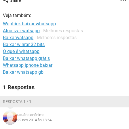
Share
GUIA DE COMPRAS
Veja também:
Waptrick baixar whatsapp
Atualizar watsapp
- Melhores respostas
Baixarwatsapp
- Melhores respostas
Baixar winrar 32 bits
O que é whatsapp
Baixar whatsapp grátis
Whatsapp iphone baixar
Baixar whatsapp gb
1 Respostas
RESPOSTA 1 / 1
usuário anônimo
22 nov 2014 às 18:54