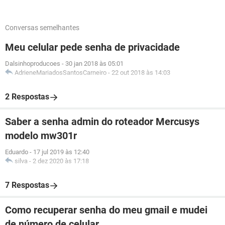
Conversas semelhantes
Meu celular pede senha de privacidade
Dalsinhoproducoes
-
30 jan 2018 às 05:01
AdrieneMariadosSantosCarneiro
-
22 out 2018 às 14:03
2 Respostas
Saber a senha admin do roteador Mercusys
modelo mw301r
Eduardo
-
17 jul 2019 às 12:40
silva
-
2 dez 2020 às 17:18
7 Respostas
Como recuperar senha do meu gmail e mudei
de número de celular