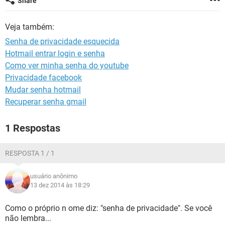
Share
GUIA DE COMPRAS
Veja também:
Senha de privacidade esquecida
Hotmail entrar login e senha
Como ver minha senha do youtube
Privacidade facebook
Mudar senha hotmail
Recuperar senha gmail
1 Respostas
RESPOSTA 1 / 1
usuário anônimo
13 dez 2014 às 18:29
Como o próprio n ome diz: "senha de privacidade". Se você
não lembra...