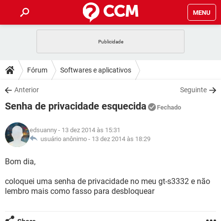
MENU
INÍCIO
JOGOS
WHATSAPP
DICAS
Fórum
Softwares e aplicativos
CELULAR
FACEBOOK
JOGOS
WHATSAPP
DOWNLOADS
Anterior
Seguinte
OUTLOOK
EXCEL
CELULAR
FACEBOOK
Senha de privacidade esquecida
INSTAGRAM
JOGOS
GMAIL
WHATSAPP
Fechado
FÓRUM
OUTLOOK
EXCEL
GUIA DE COMPRAS
CELULAR
FACEBOOK
edsuanny
- 13 dez 2014 às 15:31
INSTAGRAM
JOGOS
GMAIL
WHATSAPP
GLOSSÁRIO
usuário anônimo -
13 dez 2014 às 18:29
OUTLOOK
EXCEL
GUIA DE COMPRAS
CELULAR
FACEBOOK
INSTAGRAM
JOGOS
GMAIL
WHATSAPP
Bom dia,
OUTLOOK
EXCEL
GUIA DE COMPRAS
CELULAR
FACEBOOK
coloquei uma senha de privacidade no meu gt-s3332 e não
INSTAGRAM
GMAIL
lembro mais como fasso para desbloquear
OUTLOOK
EXCEL
GUIA DE COMPRAS
INSTAGRAM
GMAIL