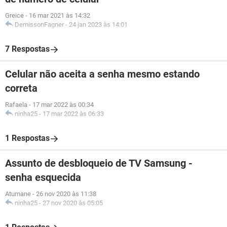
Greice
-
16 mar 2021 às 14:32
DemissonFagner
-
24 jan 2023 às 14:01
7 Respostas
Celular não aceita a senha mesmo estando
correta
Rafaela
-
17 mar 2022 às 00:34
ninha25
-
17 mar 2022 às 06:33
1 Respostas
Assunto de desbloqueio de TV Samsung -
senha esquecida
Atumane
-
26 nov 2020 às 11:38
ninha25
-
27 nov 2020 às 05:05